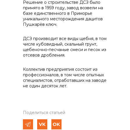
Решение о строительстве ДСЗ было
принято в 1959 году, завод возвели на
базе единственного в Приморье
уникального месторождения дацитов
Пушкарёв ключ.
Контакты
ДСЗ производит все виды щебня, в том
числе кубовидный, скальный грунт,
щебеночно-песчаные смеси и песок из
+7 (423) 234 50 50
отсевов дробления.
Коллектив предприятия состоит из
info@vostokcement.ru
профессионалов, в том числе опытных
специалистов, отработавших на заводе
не один десяток лет.
Поделиться статьей