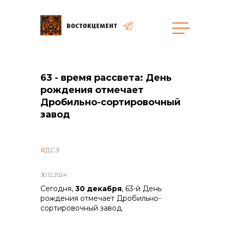
Пресс-центр
Объекты
Закупки
63 - время рассвета: День
рождения отмечает
Дробильно-сортировочный
завод
общая информация
ДСЗ
объявленные закупки
30.12.2024
реализация неликвидов
Сегодня,
30 декабря
, 63-й День
рождения отмечает Дробильно-
сортировочный завод.
контакты отдела закупок