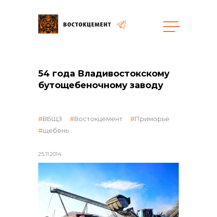
общая информация
54 года Владивостокскому
бутощебеночному заводу
ВБЩЗ
Востокцемент
Приморье
щебень
объявленные закупки
25.11.2014
реализация неликвидов