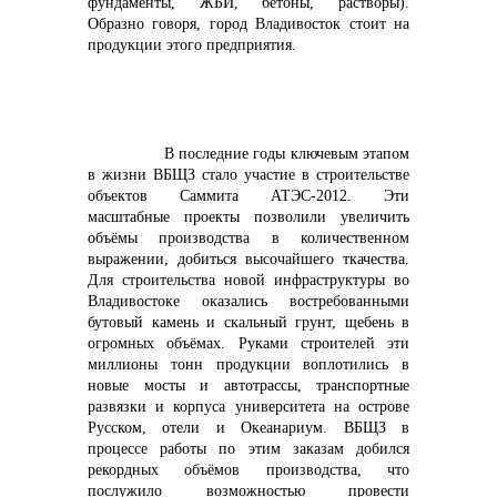
фундаменты, ЖБИ, бетоны, растворы).
Образно говоря, город Владивосток стоит на
продукции этого предприятия.
В последние годы ключевым этапом
в жизни ВБЩЗ стало участие в строительстве
+7 (423) 234 50 50
объектов Саммита АТЭС-2012. Эти
масштабные проекты позволили увеличить
объёмы производства в количественном
выражении, добиться высочайшего ткачества.
Для строительства новой инфраструктуры во
Владивостоке оказались востребованными
бутовый камень и скальный грунт, щебень в
огромных объёмах. Руками строителей эти
миллионы тонн продукции воплотились в
info@vostokcement.ru
новые мосты и автотрассы, транспортные
развязки и корпуса университета на острове
Русском, отели и Океанариум. ВБЩЗ в
процессе работы по этим заказам добился
рекордных объёмов производства, что
послужило возможностью провести