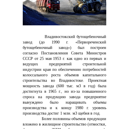
Владивостокский бутощебеночный
контакты отдела закупок
завод (до 1990 г. «Первореченский
бутощебеночный завод») был построен
согласно Постановления Совета Министров
СССР от 25 мая 1953 г. как одно из первых и
ведущих предприятий строительной
индустрии края по обеспечению потребностей
колоссального роста объемов капитального
строительства во Владивостоке. Проектная
мощность завода (600 тыс. м3 в год) была
достигнута в 1965 г., но из-за повышенного
спроса на продукцию завода предприятие
вынуждено было наращивать объемы
производства и к концу 1980 г. уровень
производства достиг 1 млн. м3 щебня в год.
Более половины объемов продукции
Контакты
вложено в жилищное строительство (отмостки,