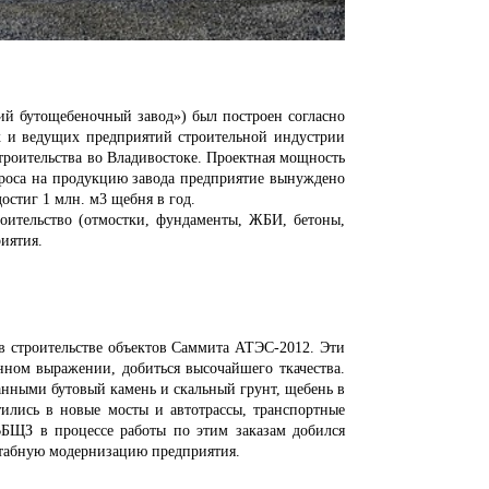
бутощебеночный завод») был построен согласно
х и ведущих предприятий строительной индустрии
троительства во Владивостоке. Проектная мощность
спроса на продукцию завода предприятие вынуждено
остиг 1 млн. м3 щебня в год.
ительство (отмостки, фундаменты, ЖБИ, бетоны,
иятия.
роительстве объектов Саммита АТЭС-2012. Эти
нном выражении, добиться высочайшего ткачества.
анными бутовый камень и скальный грунт, щебень в
ились в новые мосты и автотрассы, транспортные
 ВБЩЗ в процессе работы по этим заказам добился
штабную модернизацию предприятия.