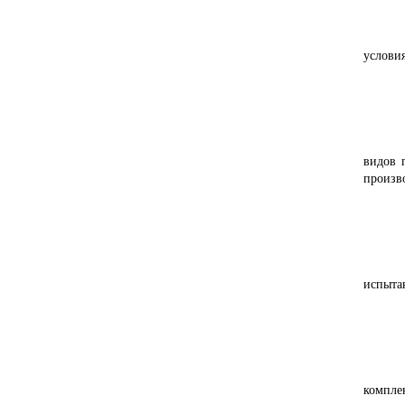
Мас
услови
Пер
видов 
произво
- П
испыта
Ещ
компле