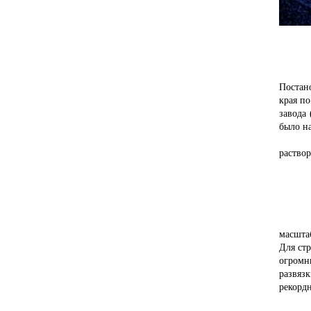
Вла
Постан
края п
завода
было на
раствор
В п
масшта
Для ст
огромн
развяз
рекорд