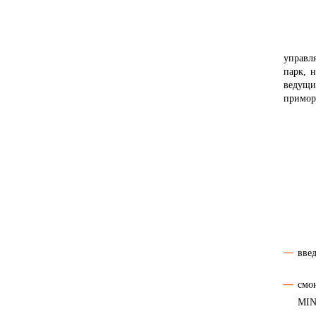
- В
управ
парк, 
ведущи
примор
В по
вве
смо
MIN