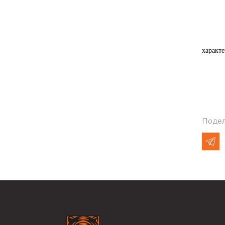
В д
характе
Подел