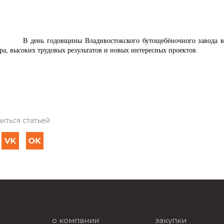
ень годовщины Владивостокского бутощебёночного завода всем 
ра, высоких трудовых результатов и новых интересных проектов.
иться статьей
о компании
закупки