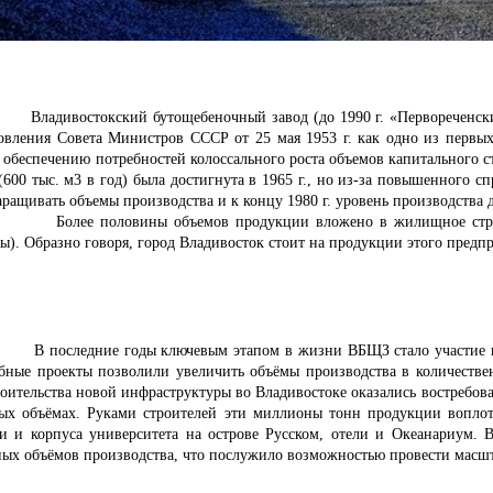
дивостокский бутощебеночный завод (до 1990 г. «Первореченский 
овления Совета Министров СССР от 25 мая 1953 г. как одно из первы
о обеспечению потребностей колоссального роста объемов капитального с
 (600 тыс. м3 в год) была достигнута в 1965 г., но из-за повышенного 
ращивать объемы производства и к концу 1980 г. уровень производства д
Более половины объемов продукции вложено в жилищное стро
ы). Образно говоря, город Владивосток стоит на продукции этого предпр
оследние годы ключевым этапом в жизни ВБЩЗ стало участие в ст
бные проекты позволили увеличить объёмы производства в количестве
роительства новой инфраструктуры во Владивостоке оказались востребов
ых объёмах. Руками строителей эти миллионы тонн продукции воплот
ки и корпуса университета на острове Русском, отели и Океанариум.
ных объёмов производства, что послужило возможностью провести мас