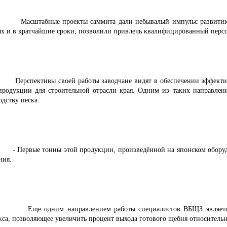
штабные проекты саммита дали небывалый импульс развитию про
ях и в кратчайшие сроки, позволили привлечь квалифицированный персо
спективы своей работы заводчане видят в обеспечении эффективно
продукции для строительной отрасли края. Одним из таких направлен
дству песка.
ервые тонны этой продукции, произведённой на японском оборудова
ния.
е одним направлением работы специалистов ВБЩЗ является по
кса, позволяющее увеличить процент выхода готового щебня относительн