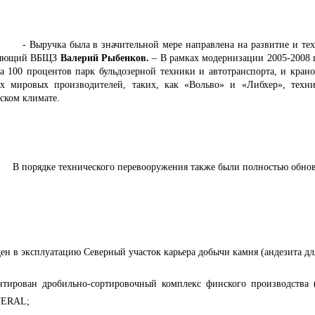
ыручка была в значительной мере направлена на развитие и технич
ляющий ВБЩЗ
Валерий Рыбенков.
– В рамках модернизации 2005-2008 
на 100 процентов парк бульдозерной техники и автотранспорта, и крано
х мировых производителей, таких, как «Вольво» и «Либхер», техн
ском климате.
рядке технического перевооружения также были полностью обновл
ден в эксплуатацию Северный участок карьера добычи камня (андезита дл
нтирован дробильно-сортировочный комплекс финского производства
ERAL;