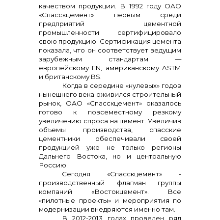
качеством продукции. В 1992 году ОАО
«Спасскцемент» первым среди
предприятий цементной
промышленности сертифицировало
свою продукцию. Сертификация цемента
показала, что он соответствует ведущим
зарубежным стандартам —
европейскому EN, американскому ASTM
и британскому BS.
Когда в середине «нулевых» годов
нынешнего века оживился строительный
рынок, ОАО «Спасскцемент» оказалось
готово к повсеместному резкому
увеличению спроса на цемент. Увеличив
объемы производства, спасские
цементники обеспечивали своей
продукцией уже не только регионы
Дальнего Востока, но и центральную
Россию.
Сегодня «Спасскцемент» -
производственный флагман группы
компаний «Востокцемент». Все
«пилотные проекты» и мероприятия по
модернизации внедряются именно там.
В 2012-2013 годах проведен ряд