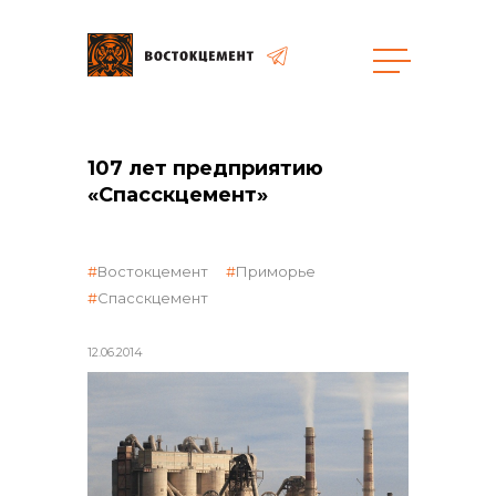
общая информация
107 лет предприятию
«Спасскцемент»
Востокцемент
Приморье
объявленные закупки
Спасскцемент
12.06.2014
реализация неликвидов