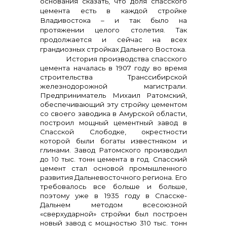
основания сказать, что доля спасского
цемента есть в каждой стройке
Владивостока – и так было на
протяжении целого столетия. Так
продолжается и сейчас на всех
грандиозных стройках Дальнего Востока.
История производства спасского
цемента началась в 1907 году во время
строительства Транссибирской
+7 (423) 234 50 50
железнодорожной магистрали.
Предприниматель Михаил Ратомский,
обеспечивающий эту стройку цементом
со своего заводика в Амурской области,
построил мощный цементный завод в
Спасской Слободке, окрестности
которой были богаты известняком и
глинами. Завод Ратомского производил
до 10 тыс. тонн цемента в год. Спасский
info@vostokcement.ru
цемент стал основой промышленного
развития Дальневосточного региона. Его
требовалось все больше и больше,
поэтому уже в 1935 году в Спасске-
Дальнем методом всесоюзной
«сверхударной» стройки был построен
новый завод с мощностью 310 тыс. тонн