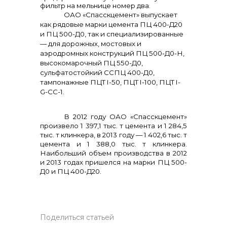
фильтр на мельнице номер два.
ОАО «Спасскцемент» выпускает
как рядо­вые марки цемента ПЦ 400-Д20
и ПЦ 500-Д0, так и специализированные
— для дорож­ных, мостовых и
аэродромных конструкций ПЦ 500-Д0-Н,
высокомарочный ПЦ 550-Д0,
сульфатостойкий ССПЦ 400-Д0,
тампонаж­ные ПЦТ I-50, ПЦТ I-100, ПЦТ I-
G-СС-1.
В 2012 году ОАО «Спасскцемент»
произвело 1 397,1 тыс. т цемента и 1 284,5
тыс. т клинкера, в 2013 году — 1 402,6 тыс. т
цемента и 1 388,0 тыс. т клинкера.
Наибольший объем производства в 2012
и 2013 годах пришелся на марки ПЦ 500-
Д0 и ПЦ 400-Д20.
Поделиться статьей