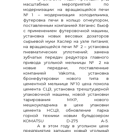
масштабных мероприятий по
модернизации:
на вращающейся печи
№1 – модернизация холодильника,
футеровка печи
в кольцо огнеупором,
поставленным компанией Хёганес Бьюф
с применением футеровочной машины,
установка новых весовых дозаторов
сырьевой муки Хаслер на узле питания;
на вращающейся печи № 2 – установка
пневматических уплотнений; замена
зубчатых передач редуктора главного
привода угольной мельницы № 2 на
новые передачи, поставленные
компанией
Vakoma
, установка
бронефутеровки нового типа в
цементной мельнице №10 цеха помола
цемента СЦЗ, установка трехштуцерной
упаковочной машины, новой установки
тарирования МКР, нового
мешкоукладчика в цехе упаковки
цемента НСЦЗ, обновление парка
горной техники новым бульдозером
KOMATSU D-275 A-5.
А в этом году в угольном цехе
предприятия запущен новый угольный