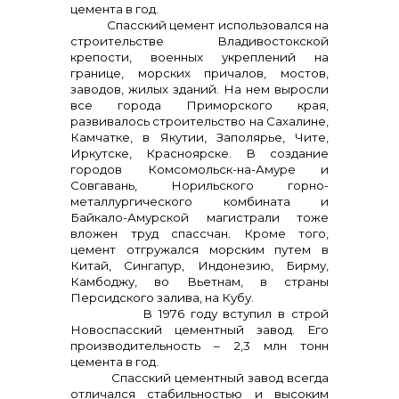
цемента в год.
Спасский цемент использовался на
строительстве Владивостокской
крепости, военных укреплений на
границе, морских причалов, мостов,
заводов, жилых зданий. На нем выросли
все города Приморского края,
развивалось строительство на Сахалине,
Камчатке, в Якутии, Заполярье, Чите,
Иркутске, Красноярске. В создание
городов Комсомольск-на-Амуре и
Совгавань, Норильского горно-
металлургического комбината и
Байкало-Амурской магистрали тоже
вложен труд спассчан. Кроме того,
цемент отгружался морским путем в
Китай, Сингапур, Индонезию, Бирму,
Камбоджу, во Вьетнам, в страны
Персидского залива, на Кубу.
В 1976 году вступил в строй
Новоспасский цементный завод. Его
производительность – 2,3 млн тонн
цемента в год.
Спасский цементный завод всегда
отличался стабильностью и высоким