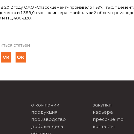
В 2012 году ОАО «Спасскцемент» произвело 1 397,1 тыс. т цемента и
 цемента и 1 388,0 тыс. т клинкера. Наибольший объем производс
 и ПЦ 400-Д20.
иться статьей
о компании
закупки
продукция
карьера
производство
пресс-центр
добрые дела
контакты
объекты