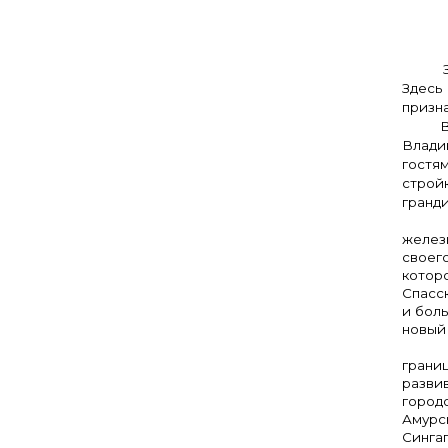
За пр
Здесь
призн
Вклад
Влади
гостя
строй
гранди
Истор
желез
своег
котор
Спасс
и боль
новый 
Спасс
грани
развив
город
Амурс
Сингап