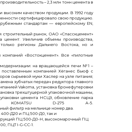
оизводительность – 2,3 млн тонн цемента в
ысоким качеством продукции. В 1992 году
ленности сертифицировало свою продукцию.
зарубежным стандартам — европейскому EN,
строительный рынок, ОАО «Спасскцемент»
а цемент. Увеличив объемы производства,
только регионы Дальнего Востока, но и
ы компаний «Востокцемент». Все «пилотные
 модернизации:
на вращающейся печи №1 –
, поставленным компанией Хёганес Бьюф с
оров сырьевой муки Хаслер на узле питания;
амена зубчатых передач редуктора главного
омпанией
Vakoma
, установка бронефутеровки
тановка трехштуцерной упаковочной машины,
 упаковки цемента НСЦЗ, обновление парка
м KOMATSU D-275 A-5.
ьный фильтр на мельнице номер два.
400-Д20 и ПЦ 500-Д0, так и
струкций ПЦ 500-Д0-Н, высокомарочный ПЦ
0, ПЦТ I-G-СС-1.