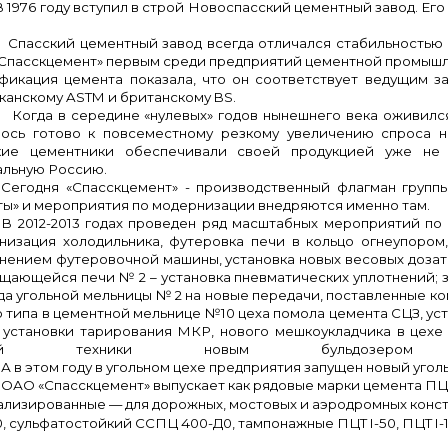
6 году вступил в строй Новоспасский цементный завод. Его пр
кий цементный завод всегда отличался стабильностью и в
Спасскцемент» первым среди предприятий цементной промыш
фикация цемента показала, что он соответствует ведущим 
канскому ASTM и британскому BS.
 в середине «нулевых» годов нынешнего века оживился 
лось готово к повсеместному резкому увеличению спроса н
кие цементники обеспечивали своей продукцией уже не 
альную Россию.
Сегодня «Спасскцемент» - производственный флагман групп
ты» и мероприятия по модернизации внедряются именно там.
В 2012-2013 годах проведен ряд масштабных мероприятий по
низация холодильника, футеровка печи
в кольцо огнеупором
нением футеровочной машины,
установка новых весовых дозат
ащающейся печи № 2 – установка пневматических уплотнений; з
да угольной мельницы № 2 на новые передачи, поставленные к
о типа в цементной мельнице №10 цеха помола цемента СЦЗ, ус
 установки тарирования МКР, нового мешкоукладчика в цехе
рной техники новым бульдозеро
А в этом году в угольном цехе предприятия запущен новый угол
ОАО «Спасскцемент» выпускает как рядо­вые марки цемента ПЦ 
ализированные — для дорож­ных, мостовых и аэродромных кон
, сульфатостойкий ССПЦ 400-Д0, тампонаж­ные ПЦТ I-50, ПЦТ I-10