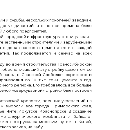
и судьбы, нескольких поколений заводчан.
удовых династий, что во все времена было
й любого предприятия.
 городской инфраструктуры столицы края –
 отечественными строителями и зарубежными
что доля спасского цемента есть в каждой
етия. Так продолжается и сейчас на всех
 во время строительства Транссибирской
, обеспечивающий эту стройку цементом со
й завод в Спасской Слободке, окрестности
роизводил до 10 тыс. тонн цемента в год.
чного региона. Его требовалось все больше
оюзной «сверхударной» стройки был построен
кской крепости, военных укреплений на
нем выросли все города Приморского края,
ье, Чите, Иркутске, Красноярске. В создание
-металлургического комбината и Байкало-
емент отгружался морским путем в Китай,
кого залива, на Кубу.