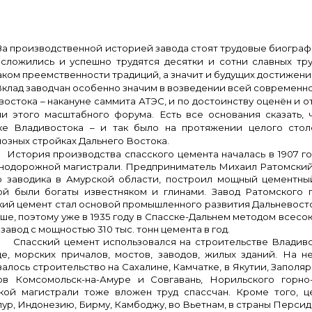
оизводственной историей завода стоят трудовые биографии 
 сложились и успешно трудятся десятки и сотни славных тр
аком преемственности традиций, а значит и будущих достижени
 заводчан особенно значим в возведении всей современной
востока – накануне саммита АТЭС, и по достоинству оценён и
ми этого масштабного форума. Есть все основания сказать, 
ке Владивостока – и так было на протяжении целого стол
озных стройках Дальнего Востока.
ия производства спасского цемента началась в 1907 году
нодорожной магистрали. Предприниматель Михаил Ратомский
о заводика в Амурской области, построил мощный цементны
ой были богаты известняком и глинами. Завод Ратомского п
кий цемент стал основой промышленного развития Дальневосто
ше, поэтому уже в 1935 году в Спасске-Дальнем методом всес
завод с мощностью 310 тыс. тонн цемента в год.
кий цемент использовался на строительстве Владивосто
це, морских причалов, мостов, заводов, жилых зданий. На 
алось строительство на Сахалине, Камчатке, в Якутии, Заполяр
ов Комсомольск-на-Амуре и Совгавань, Норильского горно
кой магистрали тоже вложен труд спассчан. Кроме того, ц
ур, Индонезию, Бирму, Камбоджу, во Вьетнам, в страны Персидс