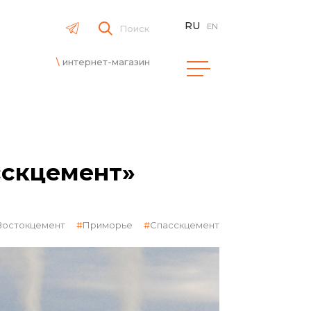
RU
EN
Поиск
интернет-магазин
сскцемент»
Востокцемент
Приморье
Спасскцемент