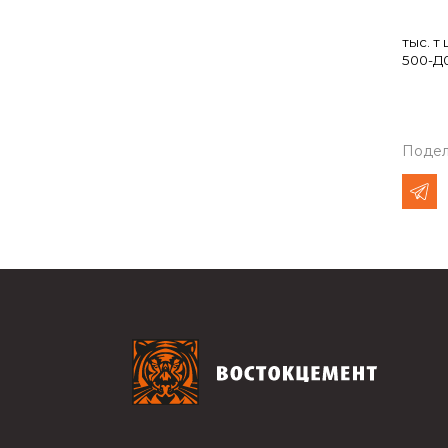
тыс. т
500-Д0
Подел