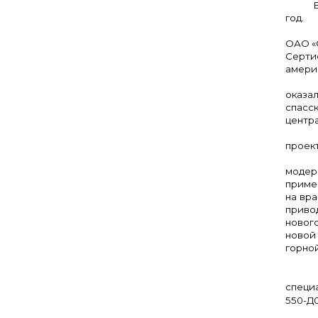
В 197
год.
Спасс
ОАО «
Серти
амери
Когда
оказа
спасс
центр
проек
модер
приме
на вр
приво
новог
новой
го
специ
550-Д0