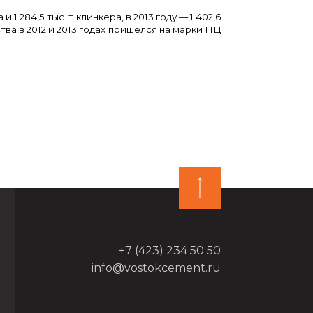
 1 284,5 тыс. т клинкера, в 2013 году — 1 402,6
тва в 2012 и 2013 годах пришелся на марки ПЦ
+7 (423) 234 50 50
info@vostokcement.ru