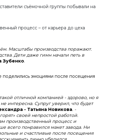
дставители съёмочной группы побывали на
венный процесс – от карьера до цеха
иём. Масштабы производства поражают.
ства. Дети даже гимн начали петь в
а Зубенко
.
рые поделились эмоциями после посещения
такой отличной компанией - здорово, но я
 не интересна. Супруг уверил, что будет
ександра - Татьяна Новикова
. -
горят» своей непростой работой.
сам производственный процесс и
ьше всего понравился макет завода. Ни
овольные и счастливые после посещения
асскцемент»
лично убедился,