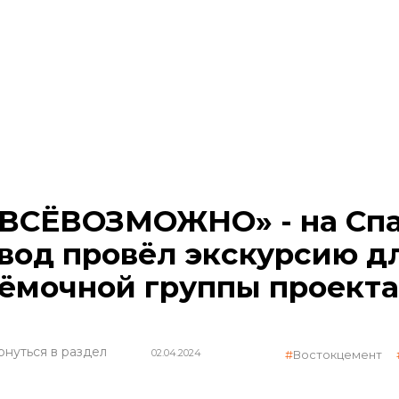
ВСЁВОЗМОЖНО» - на Спа
вод провёл экскурсию дл
ёмочной группы проекта
рнуться в раздел
02.04.2024
Востокцемент