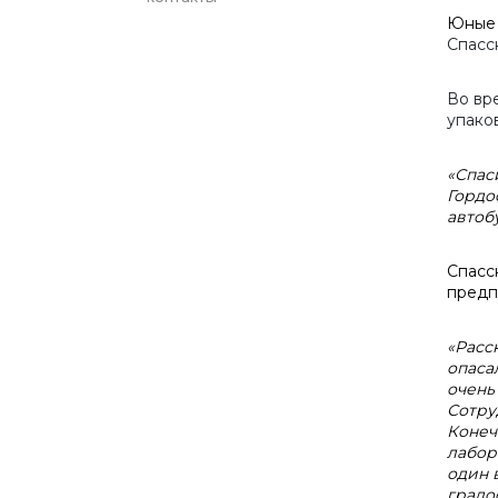
Юные 
Спасс
Во вр
упако
«Спас
Гордо
автоб
Спасс
предп
«Расс
опаса
очень
Сотру
Конеч
лабор
один 
градо