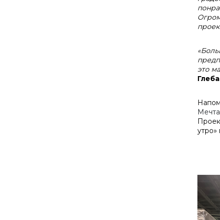
понра
Огром
проек
«Боль
предп
это м
Глеба
Напо
Мечта
Проек
утро»