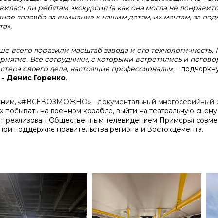
вилась ли ребятам экскурсия (а как она могла не понравит
ное спасибо за внимание к нашим детям, их мечтам, за под
та».
ше всего поразили масштаб завода и его технологичность. 
риятие. Все сотрудники, с которыми встретились и погово
астера своего дела, настоящие профессионалы»,
- подчеркну
 - Денис Горенко
.
мним,
«#ВСЁВОЗМОЖНО» -
документальный многосерийный фи
х
побывать на военном корабле, выйти на театральную сцену 
т реализован Общественным телевидением Приморья совме
 при поддержке правительства региона и Востокцемента.