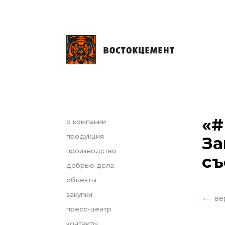
«#
о компании
продукция
За
производство
съ
добрые дела
объекты
закупки
ве
пресс-центр
контакты