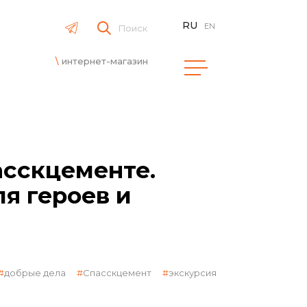
RU
EN
Поиск
интернет-магазин
сскцементе.
я героев и
добрые дела
Спасскцемент
экскурсия