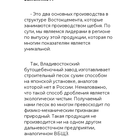
- Это два основных производства в
структуре Востокцемента, которые
занимаются производством щебня. По
сути, мы являемся лидерами в регионе
реализация неликвидов
по выпуску этой продукции, которая по
многим показателям является
уникальной.
Так, Владивостокский
бутощебеночный завод изготавливает
строительный песок сухим способом
на японской установке, аналогов
которой нет в России. Немаловажно,
что такой способ дробления является
экологически чистым. Получаемый
нами песок во многом превосходит по
физико-механическим признакам
природный. Такая продукция не
производится ни на одном другом
дальневосточном предприятии,
контакты отдела закупок
аналогичном ВБЩЗ.