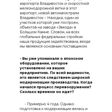
аэропорта Владивосток и скоростной
железнодорожной ветки в этот
аэропорт, новой автомагистрали
+7 (423) 234 50 50
Владивосток – Находка, один из
участков которой уже построен,
объектов на заводе «Звезда» в
Большом Камне. Словом, на всех
глобальных федеральных стройках
наша продукция задействована, везде
мы являемся основным поставщиком.
- Вы уже упоминали о японском
оборудовании, которое
установлено на ваших
предприятиях. По всей видимости,
это является следствием широкой
модернизации производства. Когда
начался процесс перевооружения?
Сколько времени он идет?
info@vostokcement.ru
- Примерно 4 года. Однако
подготовка к модернизации велась и