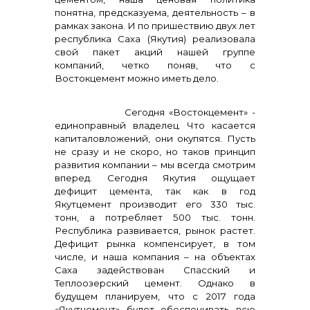
понятна, предсказуема, деятельность – в
рамках закона. И по пришествию двух лет
республика Саха (Якутия) реализовала
свой пакет акций нашей группе
компаний, четко поняв, что с
Востокцемент можно иметь дело.
Сегодня «Востокцемент» -
единоправный владелец. Что касается
капиталовложений, они окупятся. Пусть
не сразу и не скоро, но таков принцип
развития компании – мы всегда смотрим
вперед. Сегодня Якутия ощущает
дефицит цемента, так как в год
Якутцемент производит его 330 тыс.
тонн, а потребляет 500 тыс. тонн.
Республика развивается, рынок растет.
Дефицит рынка компенсирует, в том
числе, и наша компания – на объектах
Саха задействован Спасский и
Теплоозерский цемент. Однако в
будущем планируем, что с 2017 года
«Якутцемент» будет обеспечивать всю