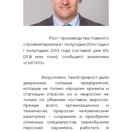
реализация неликвидов
Рост производства главного
стройматериала в I полугодии 2014 года к
I полугодию 2013 года составил уже 6%
(31,8 млн тонн), сообщают аналитики
«СМПРО».
Безусловно, такой прирост дали
уверенные, сильные предприятия,
контакты отдела закупок
которые не только «прошли» кризисы и
стагнации отрасли, но и «выросли» не
только по объемам поставок, выросли,
прежде всего, организационно и
технически, приросли человеческим
капиталом – сохранили и приобрели
отменных специалистов, переобучили
персонал, научились работать в