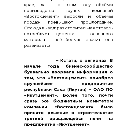
крае, да - в этом году объёмы
производства группы компаний
«Востокцемент» выросли и объемы
продаж превышают прошлогодние.
Отсюда вывод: раз строительная отрасль
потребляет цемента – основного
материла – всё больше, значит, она
развивается.
+7 (423) 234 50 50
– Кстати, о регионах. В
начале года бизнес-сообщество
буквально взорвала информация о
том, что «Востокцемент» приобрел
крупнейшее предприятие
республики Саха (Якутия) – ОАО ПО
«Якутцемент». Более того, почти
сразу же бюджетным комитетом
компании «Востокцемент» было
принято решение о строительстве
третьей вращающейся печи на
предприятии «Якутцемент».
info@vostokcement.ru