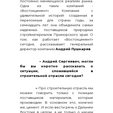
постоянно меняющихся реалиях рынка.
Одна из таких компаний -
«Востокцемент». Компания с
удивительной историй: созданная в
переломные для страны годы, за
семнадцать лет она объединила самых
надежных поставщиков природных
стройматериалов Приморского края. О
том, как работает «Востокцемент»
сегодня, рассказывает генеральный
директор компании
Андрей Пушкарев
.
– Андрей Сергеевич, могли
бы вы коротко рассказать о
ситуации, сложившейся в
Контакты
строительной отрасли сегодня?
–
Про строительную отрасль мы
можем говорить только с позиции
поставщиков материалов, которые
производим. В основном это, конечно
же, цемент. И если вести речь о Дальнем
Востоке в целом, а не только о нашем