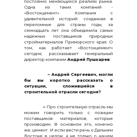
постоянно меняющихся реалиях рынка.
Одна из таких компаний -
«Востокцемент». Компания с
удивительной историй: созданная в
переломные для страны годы, за
семнадцать лет она объединила самых
надежных поставщиков природных
стройматериалов Приморского края. О
том, как работает «Востокцемент»
сегодня, рассказывает генеральный
директор компании
Андрей Пушкарев
.
– Андрей Сергеевич, могли
бы вы коротко рассказать о
ситуации, сложившейся в
Контакты
строительной отрасли сегодня?
–
Про строительную отрасль мы
можем говорить только с позиции
поставщиков материалов, которые
производим. В основном это, конечно
же, цемент. И если вести речь о Дальнем
Востоке в целом, а не только о нашем