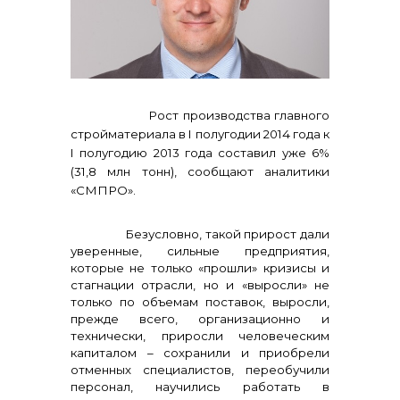
реализация неликвидов
Рост производства главного
стройматериала в I полугодии 2014 года к
I полугодию 2013 года составил уже 6%
(31,8 млн тонн), сообщают аналитики
«СМПРО».
Безусловно, такой прирост дали
уверенные, сильные предприятия,
контакты отдела закупок
которые не только «прошли» кризисы и
стагнации отрасли, но и «выросли» не
только по объемам поставок, выросли,
прежде всего, организационно и
технически, приросли человеческим
капиталом – сохранили и приобрели
отменных специалистов, переобучили
персонал, научились работать в