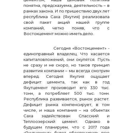
понятна, предсказуема, деятельность – в
рамках закона. И по пришествию двух лет
республика Саха (Якутия) реализовала
свой пакет акций нашей группе
компаний, четко поняв, что с
Востокцемент можно иметь дело.
Сегодня «Востокцемент» -
единоправный владелец. Что касается
капиталовложений, они окупятся. Пусть
не сразу и не скоро, но таков принцип
развития компании – мы всегда смотрим
вперед. Сегодня Якутия ощущает
дефицит цемента, так как в год
Якутцемент производит его 330 тыс.
тонн, а потребляет 500 тыс. тонн.
Республика развивается, рынок растет.
Дефицит рынка компенсирует, в том
числе, и наша компания – на объектах
Саха задействован Спасский и
Теплоозерский цемент. Однако в
будущем планируем, что с 2017 года
«Якутцемент» будет обеспечивать всю