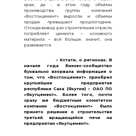
крае, да - в этом году объёмы
производства группы компаний
«Востокцемент» выросли и объемы
продаж превышают прошлогодние.
Отсюда вывод: раз строительная отрасль
потребляет цемента – основного
материла – всё больше, значит, она
развивается.
+7 (423) 234 50 50
– Кстати, о регионах. В
начале года бизнес-сообщество
буквально взорвала информация о
том, что «Востокцемент» приобрел
крупнейшее предприятие
республики Саха (Якутия) – ОАО ПО
«Якутцемент». Более того, почти
сразу же бюджетным комитетом
компании «Востокцемент» было
принято решение о строительстве
третьей вращающейся печи на
предприятии «Якутцемент».
info@vostokcement.ru