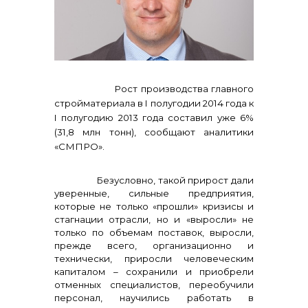
реализация неликвидов
Рост производства главного
стройматериала в I полугодии 2014 года к
I полугодию 2013 года составил уже 6%
(31,8 млн тонн), сообщают аналитики
«СМПРО».
Безусловно, такой прирост дали
уверенные, сильные предприятия,
контакты отдела закупок
которые не только «прошли» кризисы и
стагнации отрасли, но и «выросли» не
только по объемам поставок, выросли,
прежде всего, организационно и
технически, приросли человеческим
капиталом – сохранили и приобрели
отменных специалистов, переобучили
персонал, научились работать в