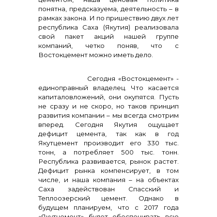
понятна, предсказуема, деятельность – в
рамках закона. И по пришествию двух лет
республика Саха (Якутия) реализовала
свой пакет акций нашей группе
компаний, четко поняв, что с
Востокцемент можно иметь дело.
Сегодня «Востокцемент» -
единоправный владелец. Что касается
капиталовложений, они окупятся. Пусть
не сразу и не скоро, но таков принцип
развития компании – мы всегда смотрим
вперед. Сегодня Якутия ощущает
дефицит цемента, так как в год
Якутцемент производит его 330 тыс.
тонн, а потребляет 500 тыс. тонн.
Республика развивается, рынок растет.
Дефицит рынка компенсирует, в том
числе, и наша компания – на объектах
Саха задействован Спасский и
Теплоозерский цемент. Однако в
будущем планируем, что с 2017 года
«Якутцемент» будет обеспечивать всю