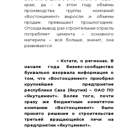
крае, да - в этом году объёмы
производства группы компаний
«Востокцемент» выросли и объемы
продаж превышают прошлогодние.
Отсюда вывод: раз строительная отрасль
потребляет цемента – основного
материла – всё больше, значит, она
развивается.
+7 (423) 234 50 50
– Кстати, о регионах. В
начале года бизнес-сообщество
буквально взорвала информация о
том, что «Востокцемент» приобрел
крупнейшее предприятие
республики Саха (Якутия) – ОАО ПО
«Якутцемент». Более того, почти
сразу же бюджетным комитетом
компании «Востокцемент» было
принято решение о строительстве
третьей вращающейся печи на
предприятии «Якутцемент».
info@vostokcement.ru