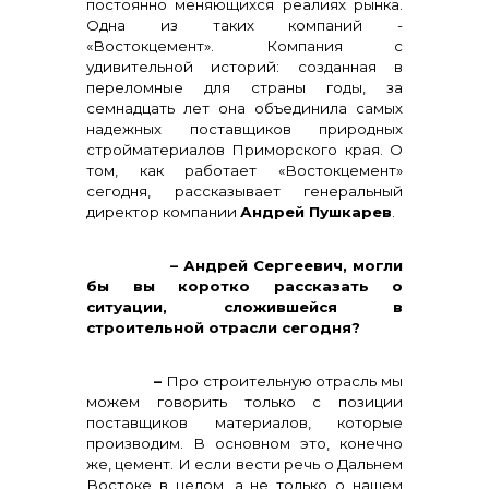
постоянно меняющихся реалиях рынка.
Одна из таких компаний -
«Востокцемент». Компания с
удивительной историй: созданная в
переломные для страны годы, за
семнадцать лет она объединила самых
надежных поставщиков природных
стройматериалов Приморского края. О
том, как работает «Востокцемент»
сегодня, рассказывает генеральный
директор компании
Андрей Пушкарев
.
– Андрей Сергеевич, могли
бы вы коротко рассказать о
ситуации, сложившейся в
Контакты
строительной отрасли сегодня?
–
Про строительную отрасль мы
можем говорить только с позиции
поставщиков материалов, которые
производим. В основном это, конечно
же, цемент. И если вести речь о Дальнем
Востоке в целом, а не только о нашем