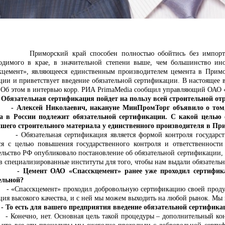
рский край способен полностью обойтись без импортного це
одимого в крае, в значительной степени выше, чем большинство ин
кцемент», являющееся единственным производителем цемента в Примо
ции и приветствует введение обязательной сертификации. В настоящее 
 Об этом в интервью корр. РИА
PrimaMedia
сообщил управляющий ОАО «
тельная сертификация пойдет на пользу всей строительной от
ксей Николаевич, накануне МинПромТорг объявило о том, что
а в России подлежит обязательной сертификации. С какой целью е
шего строительного материала у единственного производителя в Пр
ательная сертификация является формой контроля государства 
ся с целью повышения государственного контроля и ответственности
ельство РФ опубликовало постановление об обязательной сертификации,
 в специализированные институты для того, чтобы нам выдали обязатель
ент ОАО «Спасскцемент» ранее уже проходил сертификацию,
ельной?
сскцемент» проходил добровольную сертификацию своей продукции
ция высокого качества, и с ней мы можем выходить на любой рынок. Мы 
сть для вашего предприятия введение обязательной сертификаци
- Конечно, нет. Основная цель такой процедуры – дополнительный конт