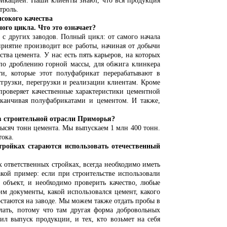
фикацией. Наши клиенты знают, что вся продукция
троль.
окого качества
о цикла. Что это означает?
 с других заводов. Полный цикл: от самого начала
приятие производит все работы, начиная от добычи
ва цемента. У нас есть пять карьеров, на которых
 по дроблению горной массы, для обжига клинкера
и, которые этот полуфабрикат перерабатывают в
тгрузки, перегрузки и реализации клиентам. Кроме
 проверяет качественные характеристики цементной
аканчивая полуфабрикатами и цементом. И также,
строительной отрасли Приморья?
ч тонн цемента. Мы выпускаем 1 млн 400 тонн.
тока.
ках стараются использовать отечественный
тветственных стройках, всегда необходимо иметь
кой пример: если при строительстве использовали
 объект, и необходимо проверить качество, любые
им документы, какой использовался цемент, какого
 остаются на заводе. Мы можем также отдать пробы в
лать, потому что там другая форма добровольных
ил выпуск продукции, и тех, кто возьмет на себя