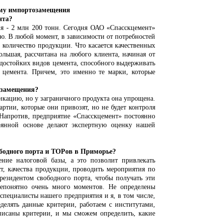
му импортозамещения
нта?
 2 млн 200 тонн. Сегодня ОАО «Спасскцемент»
ю. В любой момент, в зависимости от потребностей
 количество продукции. Что касается качественных
льшая, рассчитана на любого клиента, начиная от
достойких видов цемента, способного выдерживать
 цемента. Причем, это именно те марки, которые
замещения?
цию, но у заграничного продукта она упрощена.
ртии, которые они привозят, но не будет контроля
. Напротив, предприятие «Спасскцемент» постоянно
оянной основе делают экспертную оценку нашей
одного порта и ТОРов в Приморье?
алоговой базы, а это позволит привлекать
т, качества продукции, проводить мероприятия по
езидентом свободного порта, чтобы получать эти
непонятно очень много моментов. Не определены
специалисты нашего предприятия и я, в том числе,
делять данные критерии, работаем с институтами,
описаны критерии, и мы сможем определить, какие