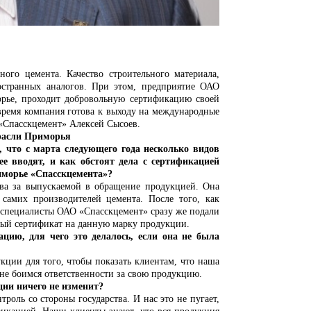
мента. Качество строительного материала,
остранных аналогов. При этом, предприятие ОАО
рье, проходит добровольную сертификацию своей
время компания готова к выходу на международные
Спасскцемент» Алексей Сысоев.
расли Приморья
 с марта следующего года несколько видов
е вводят, и как обстоят дела с сертификацией
иморье «Спасскцемента»?
за выпускаемой в обращение продукцией. Она
 самих производителей цемента. После того, как
 специалисты ОАО «Спасскцемент» сразу же подали
ный сертификат на данную марку продукции.
 для чего это делалось, если она не была
 для того, чтобы показать клиентам, что наша
не боимся ответственности за свою продукцию.
и ничего не изменит?
роль со стороны государства. И нас это не пугает,