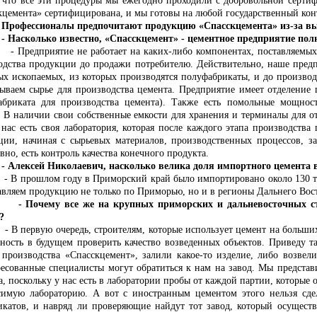
 что все эти процедуры мы ежегодно проходили с добровольной серти
кцемента» сертифицирована, и мы готовы на любой государственный кон
ссионалы предпочитают продукцию «Спасскцемента» из-за выс
олько известно, «Спасскцемент» - цементное предприятие полног
- Предприятие не работает на каких-либо компонентах, поставляемых
одства продукции до продажи потребителю
. Действительно, наше пред
ых ископаемых, из которых производятся полуфабрикаты, и до производст
ываем сырье для производства цемента. Предприятие имеет отделение
абриката для производства цемента). Также есть помольные мощност
. В наличии свои собственные емкости для хранения и терминалы для о
у нас есть своя лаборатория, которая после каждого этапа производства
ции, начиная с сырьевых материалов, производственных процессов, з
вно, есть контроль качества конечного продукта.
сей Николаевич, насколько велика доля импортного цемента в 
ошлом году в Приморский край было импортировано около 130 тыся
авляем продукцию не только по Приморью, но и в регионы Дальнего Вос
ему все же на крупных приморских и дальневосточных строй
?
рвую очередь, строителям, которые использует цемент на больших о
ность в будущем проверить качество возведенных объектов. Приведу та
 производства «Спасскцемент», залили какое-то изделие, либо возвели
ресованные специалисты могут обратиться к нам на завод. Мы представ
а, поскольку у нас есть в лаборатории пробы от каждой партии, которые
симую лабораторию. А вот с иностранным цементом этого нельзя сде
икатов, и навряд ли проверяющие найдут тот завод, который осуществ