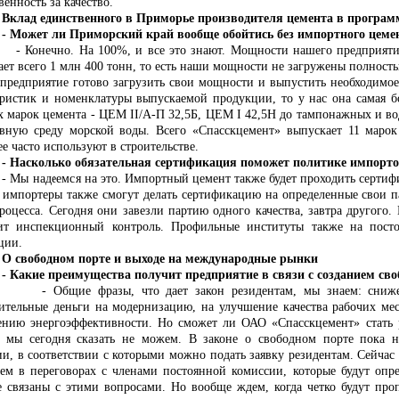
венность за качество.
 единственного в Приморье производителя цемента в програм
ет ли Приморский край вообще обойтись без импортного цеме
чно. На 100%, и все это знают. Мощности нашего предприятия -
ает всего 1 млн 400 тонн, то есть наши мощности не загружены полность
 предприятие готово загрузить свои мощности и выпустить необходимое
еристик и номенклатуры выпускаемой продукции, то у нас она самая бо
х марок цемента - ЦЕМ II/А-П 32,5Б, ЦЕМ I 42,5Н до тампонажных и во
ивную среду морской воды. Всего «Спасскцемент» выпускает 11 марок
е часто используют в строительстве.
колько обязательная сертификация поможет политике импорто
адеемся на это. Импортный цемент также будет проходить сертифика
ь импортеры также смогут делать сертификацию на определенные свои па
процесса. Сегодня они завезли партию одного качества, завтра другого
ит инспекционный контроль. Профильные институты также на пост
ции.
бодном порте и выходе на международные рынки
е преимущества получит предприятие в связи с созданием своб
ие фразы, что дает закон резидентам, мы знаем: снижение н
ительные деньги на модернизацию, на улучшение качества рабочих мес
ению энергоэффективности. Но сможет ли ОАО «Спасскцемент» стать р
, мы сегодня сказать не можем. В законе о свободном порте пока 
ии, в соответствии с которыми можно подать заявку резидентам. Сейчас 
уем в переговорах с членами постоянной комиссии, которые будут опре
е связаны с этими вопросами. Но вообще ждем, когда четко будут пр