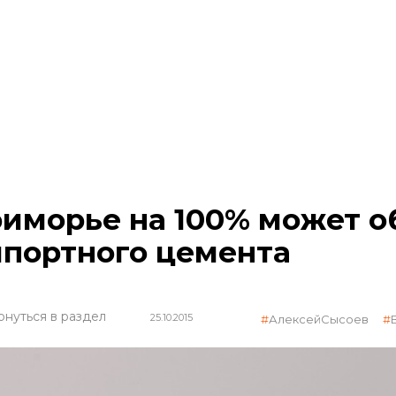
иморье на 100% может о
портного цемента
рнуться в раздел
25.10.2015
АлексейСысоев