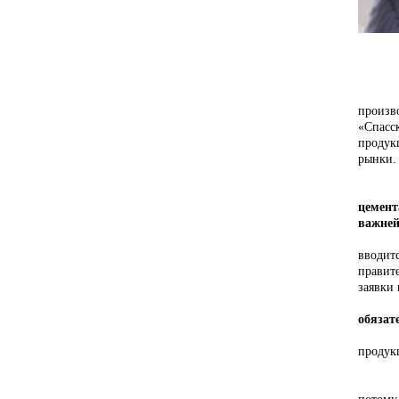
Примо
произв
«Спасс
продук
рынки.
Обяза
- Але
цемент
важней
- Обяз
вводит
правит
заявки
- Цем
обязат
- «Спа
продук
- То е