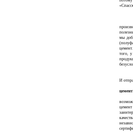
потому
«Спасс
Профе
- Наск
произв
полезн
мы доб
(полуф
цемент
того, 
продук
безусло
- Алек
- В пр
И отпр
- Поч
цемент
- В пе
возмож
цемент
заинте
качеств
незави
сертиф