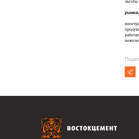
льготы
- В к
рынки,
- Мы п
иностр
продук
работа
нежели
Подел