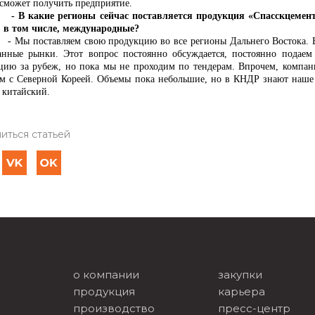
 сможет получить предприятие.
акие регионы сейчас поставляется продукция «Спасскцемента»
 в том числе, международные?
оставляем свою продукцию во все регионы Дальнего Востока. Безу
анные рынки. Этот вопрос постоянно обсуждается, постоянно подаем 
цию за рубеж, но пока мы не проходим по тендерам. Впрочем, компан
ем с Северной Кореей. Объемы пока небольшие, но в КНДР знают наше
 китайский.
иться статьей
о компании
закупки
продукция
карьера
производство
пресс-центр