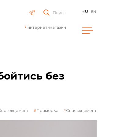
RU
EN
Поиск
интернет-магазин
бойтись без
Востокцемент
Приморье
Спасскцемент