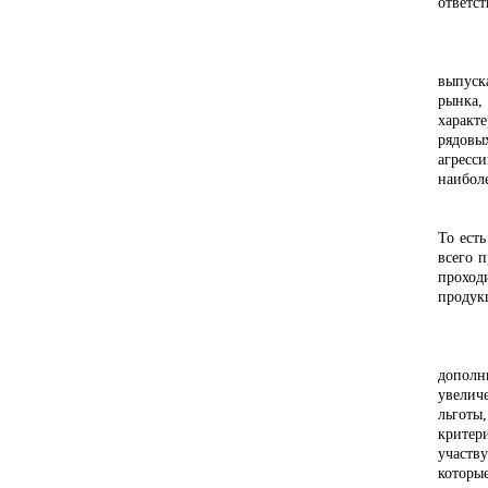
ответст
Вклад
- Мож
- Коне
выпуск
рынка,
характ
рядовы
агресс
наиболе
- Нас
- Мы н
То ест
всего 
проход
продук
О сво
- Каки
- Общ
дополн
увелич
льготы
критер
участв
которы