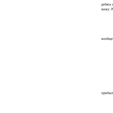
ребята 
вижу. Р
- Если
- Так 
вообще 
- Что
- Карь
- Ваш
- Боле
прибыл
- БЕЛ