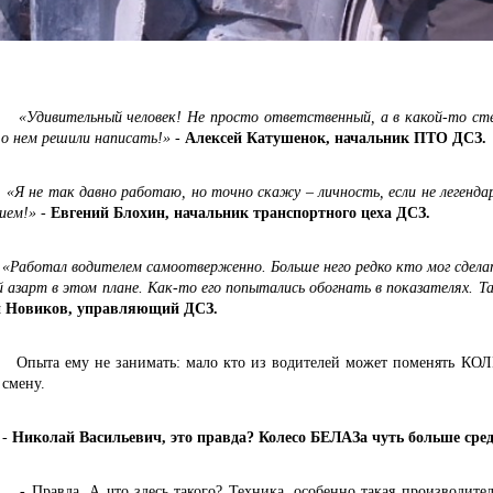
тельный человек! Не просто ответственный, а в какой-то степе
 о нем решили написать!»
-
Алексей Катушенок, начальник ПТО ДСЗ.
так давно работаю, но точно скажу – личность, если не легендарна
ием!»
-
Евгений Блохин, начальник транспортного цеха ДСЗ.
«Работал водителем самоотверженно. Больше него редко кто мог сделат
 азарт в этом плане. Как-то его попытались обогнать в показателях. Так
 Новиков, управляющий ДСЗ.
ему не занимать: мало кто из водителей может поменять КОЛЕСО
 смену.
-
Николай Васильевич, это правда? Колесо БЕЛАЗа чуть больше сре
да. А что здесь такого? Техника, особенно такая производительн