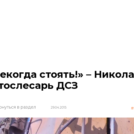
екогда стоять!» – Никол
тослесарь ДСЗ
рнуться в раздел
29.04.2015