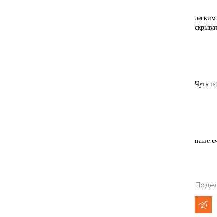
- Труд
легким
скрыват
- Вы р
- Неко
Чуть по
- О с
наше сч
Подел