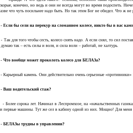
скорые, конечно, но ведь и они не всегда могут во время подоспеть. Нич
азве что чуть посильнее надо быть. Но так этим Бог не обидел. Что ж не 
 бы сели на перекур на сломанном колесе, никто бы в вас камне
для того чтобы сесть, колесо снять надо. А если снял, то сил постав
думаю так – есть силы и воля, и сила воли – работай, не халтурь.
 вообще может проколоть колесо для БЕЛАЗа?
ерный камень. Они действительно очень серьезные «противники» во
 водительский стаж?
е сорока лет. Начинал в Леспромхозе, на «начальственных газиках» 
и первые машины. Тут же сел в кабину одной из них. Мощно! Для меня
АЗы трудны в управлении?