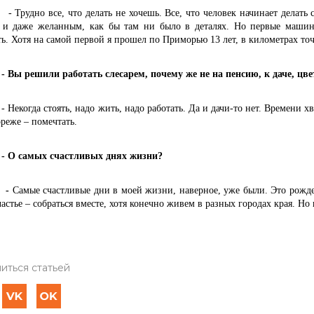
но все, что делать не хочешь. Все, что человек начинает делать с 
 и даже желанным, как бы там ни было в деталях. Но первые машин
ь. Хотя на самой первой я прошел по Приморью 13 лет, в километрах точ
ешили работать слесарем, почему же не на пенсию, к даче, цв
гда стоять, надо жить, надо работать. Да и дачи-то нет. Времени хвата
реже – помечтать.
амых счастливых днях жизни?
-
Самые счастливые дни в моей жизни, наверное, уже были. Это рожде
астье – собраться вместе, хотя конечно живем в разных городах края. Но к
иться статьей