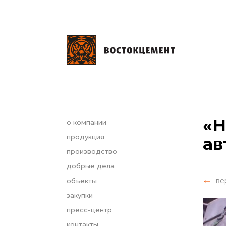
«Н
о компании
продукция
ав
производство
добрые дела
ве
объекты
закупки
пресс-центр
контакты