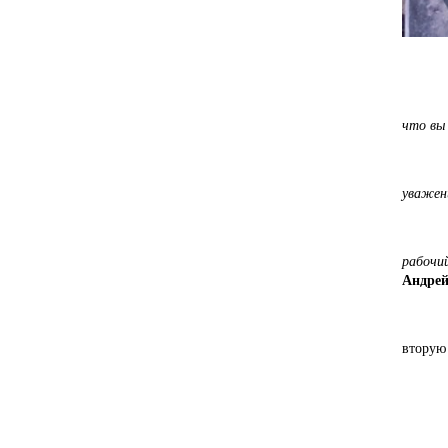
«Удиви
что вы
«Я не 
уважен
рабочий
Андрей
Опыта 
вторую
- Прав