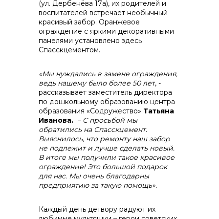
(ул. Дербенёва 17а), их родителей и
контакты отдела закупок
воспитателей встречает необычный
красивый забор. Оранжевое
ограждение с яркими декоративными
панелями установлено здесь
Спасскцементом.
«Мы нуждались в замене ограждения,
ведь нашему было более 50 лет
, -
рассказывает заместитель директора
Контакты
по дошкольному образованию центра
образования «Содружество»
Татьяна
Иванова.
– С просьбой мы
обратились на Спасскцемент.
Выяснилось, что ремонту наш забор
не подлежит и лучше сделать новый.
В итоге мы получили такое красивое
+7 (423) 234 50 50
ограждение! Это большой подарок
для нас. Мы очень благодарны
предприятию за такую помощь».
info@vostokcement.ru
Каждый день детвору радуют их
любимые мультяшки – герои советских