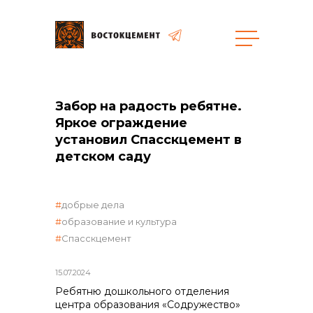
Закупки
Забор на радость ребятне.
Яркое ограждение
общая информация
установил Спасскцемент в
детском саду
объявленные закупки
добрые дела
образование и культура
Спасскцемент
реализация неликвидов
15.07.2024
Ребятню дошкольного отделения
центра образования «Содружество»