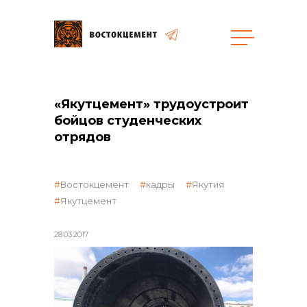
Объекты
Закупки
«Якутцемент» трудоустроит
бойцов студенческих
отрядов
общая информация
Востокцемент
кадры
Якутия
объявленные закупки
Якутцемент
28.03.2017
реализация неликвидов
контакты отдела закупок