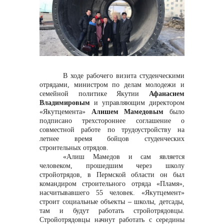
Контакты
В ходе рабочего визита студенческими
отрядами, министром по делам молодежи и
семейной политике Якутии
Афанасием
Владимировым
и управляющим директором
«Якутцемента»
Алишем Мамедовым
было
+7 (423) 234 50 50
подписано трехстороннее соглашение о
совместной работе по трудоустройству на
летнее время бойцов студенческих
строительных отрядов.
info@vostokcement.ru
«Алиш Мамедов и сам является
человеком, прошедшим через школу
стройотрядов, в Пермской области он был
командиром строительного отряда «Пламя»,
насчитывавшего 55 человек. «Якутцемент»
строит социальные объекты
–
школы, детсады,
там и будут работать стройотрядовцы.
Стройотрядовцы начнут работать с середины