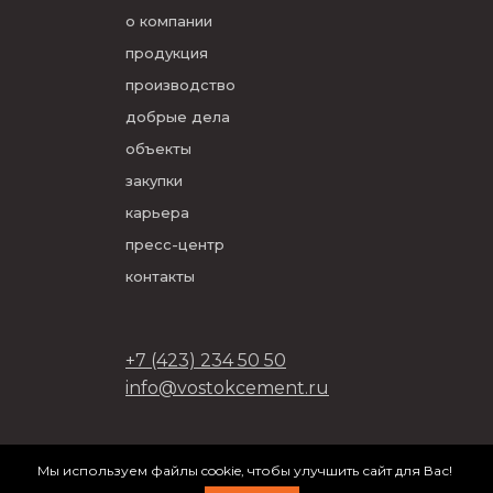
о компании
продукция
производство
добрые дела
объекты
закупки
карьера
пресс-центр
контакты
+7 (423) 234 50 50
info@vostokcement.ru
ООО «Востокцемент» 2026
Мы используем файлы cookie, чтобы улучшить сайт для Вас!
разработано в
DVIGA