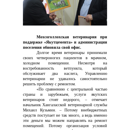
контакты отдела закупок
Мохсоголлохская ветеринария при
поддержке «Якутцемента» и администрации
Контакты
поселения обновила свой офис.
Долгое время ветеринары принимали
своих четвероногих пациентов в мрачном,
холодном помещении. Несмотря на
востребованность ветпункта, который
обслуживает два наслега, Управлению
+7 (423) 234 50 50
ветеринарии не удавалось самостоятельно
решить проблему с ремонтом.
«По сравнению с центральной частью
страны и зарубежьем, услуги якутских
ветеринаров стоят недорого, – отмечает
info@vostokcement.ru
начальник Хангаласской ветеринарной службы
Михаил Кузьмин. – Потому внебюджетных
средств поступает не так много, а ведь именно
эти деньги мы можем направлять на ремонт
помещений. Потому организация условий