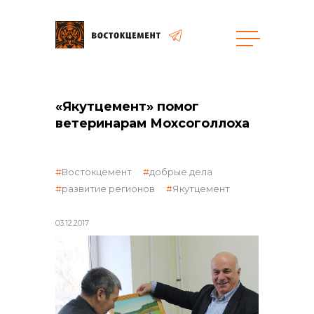
Объекты
Закупки
«Якутцемент» помог
ветеринарам Мохсоголлоха
общая информация
Востокцемент
добрые дела
развитие регионов
Якутцемент
объявленные закупки
03.12.2017
реализация неликвидов