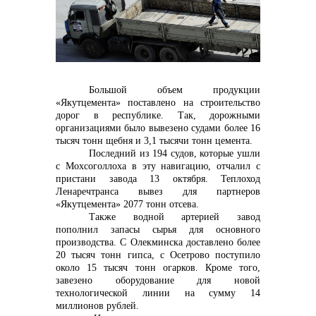
контакты отдела закупок
Большой объем продукции
«Якутцемента» поставлено на строительство
Контакты
дорог в республике. Так, дорожными
организациями было вывезено судами более 16
тысяч тонн щебня и 3,1 тысячи тонн цемента.
Последний из 194 судов, которые ушли
с Мохсоголлоха в эту навигацию, отчалил с
пристани завода 13 октября. Теплоход
+7 (423) 234 50 50
Ленаречтранса вывез для партнеров
«Якутцемента» 2077 тонн отсева.
Также водной артерией завод
пополнил запасы сырья для основного
info@vostokcement.ru
производства. С Олекминска доставлено более
20 тысяч тонн гипса, с Осетрово поступило
около 15 тысяч тонн огарков. Кроме того,
завезено оборудование для новой
технологической линии на сумму 14
миллионов рублей.