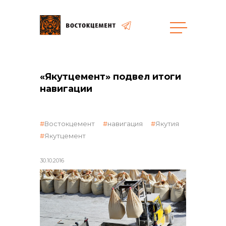
Объекты
Закупки
«Якутцемент» подвел итоги
навигации
общая информация
Востокцемент
навигация
Якутия
Якутцемент
объявленные закупки
30.10.2016
реализация неликвидов