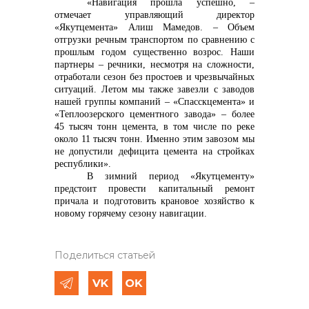
«Навигация прошла успешно, –
отмечает управляющий директор
«Якутцемента» Алиш Мамедов. – Объем
отгрузки речным транспортом по сравнению с
прошлым годом существенно возрос. Наши
партнеры – речники, несмотря на сложности,
отработали сезон без простоев и чрезвычайных
ситуаций. Летом мы также завезли с заводов
нашей группы компаний – «Спасскцемента» и
«Теплоозерского цементного завода» – более
45 тысяч тонн цемента, в том числе по реке
около 11 тысяч тонн. Именно этим завозом мы
не допустили дефицита цемента на стройках
республики».
В зимний период «Якутцементу»
предстоит провести капитальный ремонт
причала и подготовить крановое хозяйство к
новому горячему сезону навигации.
Поделиться статьей