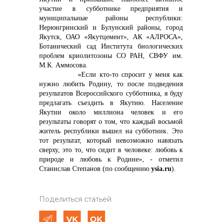
участие в субботнике предприятия и
муниципальные районы республики:
Нерюнгринский и Булунский районы, город
Якутск, ОАО «Якутцемент», АК «АЛРОСА»,
Ботанический сад Института биологических
проблем криолитозоны СО РАН, СВФУ им.
М.К. Аммосова.
«Если кто-то спросит у меня как
нужно любить Родину, то после подведения
результатов Всероссийского субботника, я буду
предлагать съездить в Якутию. Население
Якутии около миллиона человек и его
результаты говорят о том, что каждый восьмой
житель республики вышел на субботник. Это
тот результат, который невозможно навязать
сверху, это то, что сидит в человеке: любовь к
природе и любовь к Родине», - отметил
Станислав Степанов (по сообщению
ysia.ru
).
Поделиться статьей