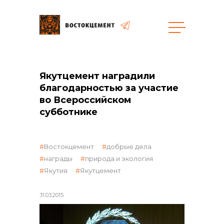
Объекты
Закупки
Якутцемент наградили
благодарностью за участие
во Всероссийском
общая информация
субботнике
Востокцемент
добрые дела
объявленные закупки
награды
природа и экология
Якутия
Якутцемент
реализация неликвидов
31.03.2015