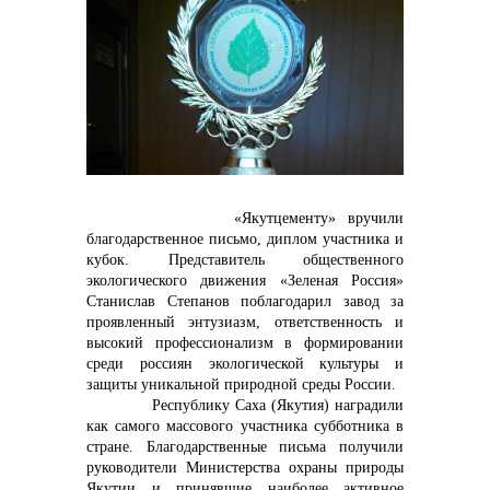
контакты отдела закупок
Контакты
«Якутцементу» вручили
благодарственное письмо, диплом участника и
кубок.
Представитель общественного
экологического движения «Зеленая Россия»
+7 (423) 234 50 50
Станислав Степанов
поблагодарил завод за
проявленный энтузиазм, ответственность и
высокий профессионализм в формировании
среди россиян экологической культуры и
защиты уникальной природной среды России.
info@vostokcement.ru
Республику Саха (Якутия) наградили
как самого массового участника субботника в
стране.
Благодарственные письма получили
руководители Министерства охраны природы
Якутии и принявшие наиболее активное