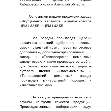
Хабаровского края и Амурской области.
Основными видами продукции завода
«Якутцемент» являются цементы классов
ЦЕМ I 32,5Б и ЦЕМ I 42,5Б.
info@vostokcement.ru
Все заводы производят щебень
различных фракций, щебеночно-песчаные
смеси, скальный грунт, песок из отсевов
дробления.«Дробильно-сортировочный
завод» и «Теплоозерский цементный
завод» освоили также производство щебня
для балластного слоя железных дорог –
путевого щебня. «Спасскцемент» и
«Теплоозерский цементный завод»
производят минеральный порошок и
известняковую муку.
На каждом предприятии есть свои
службы контроля качества продукции.
Производственные лаборатории ведут