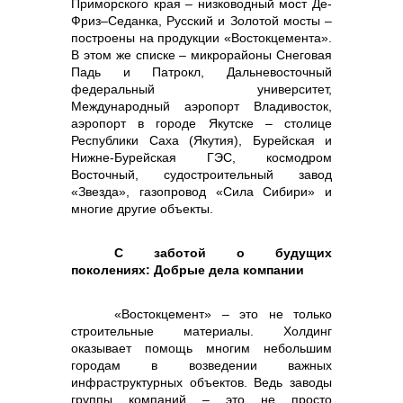
Приморского края – низководный мост Де-
Фриз–Седанка, Русский и Золотой мосты –
построены на продукции «Востокцемента».
В этом же списке – микрорайоны Снеговая
Падь и Патрокл, Дальневосточный
федеральный университет,
Международный аэропорт Владивосток,
аэропорт в городе Якутске – столице
Республики Саха (Якутия), Бурейская и
Нижне-Бурейская ГЭС, космодром
Восточный, судостроительный завод
«Звезда», газопровод «Сила Сибири» и
многие другие объекты.
С заботой о будущих
поколениях: Добрые дела компании
«Востокцемент» – это не только
строительные материалы. Холдинг
оказывает помощь многим небольшим
городам в возведении важных
инфраструктурных объектов. Ведь заводы
группы компаний – это не просто