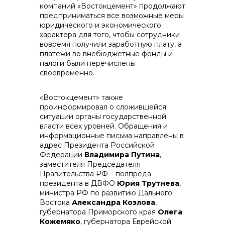
реализация неликвидов
компаний «Востокцемент» продолжают
предприниматься все возможные меры
юридического и экономического
характера для того, чтобы сотрудники
вовремя получили заработную плату, а
платежи во внебюджетные фонды и
налоги были перечислены
своевременно.
контакты отдела закупок
«Востокцемент» также
проинформировал о сложившейся
ситуации органы государственной
власти всех уровней. Обращения и
информационные письма направлены в
адрес Президента Российской
Федерации
Владимира Путина
,
заместителя Председателя
Правительства РФ – полпреда
президента в ДВФО
Юрия Трутнева
,
министра РФ по развитию Дальнего
Востока
Александра Козлова
,
губернатора Приморского края
Олега
Кожемяко
, губернатора Еврейской