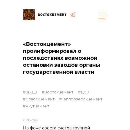
общая информация
«Востокцемент»
проинформировал о
последствиях возможной
остановки заводов органы
государственной власти
объявленные закупки
ВБЩЗ
Востокцемент
ДСЗ
Спасскцемент
Теплоозерскцемент
Якутцемент
26.06.2019
На фоне ареста счетов группой