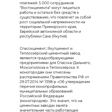
info@vostokcement.ru
платежей. 5 000 сотрудников
"Востокцемента" могут лишиться
работы и остаться без средств к
существованию, что повлечёт за собой
рост социальной напряженности на
территории Приморского края,
Еврейской автономной области и
республики Саха (Якутия).
Спасскцемент, Якутцемент и
Теплоозёрский цементный завод
являются градообразующими
предприятиями для Спасска-Дальнего,
Мохсоголлоха и Теплоозёрска. К
моногородам они отнесены
распоряжением Правительства РФ от
29.07.2014 № 1398-р «Об утверждении
перечня монопрофильных
муниципальных образований
Российской Федерации
(моногородов)». Это значит, что на
цементных заводах занята
значительная часть работающих