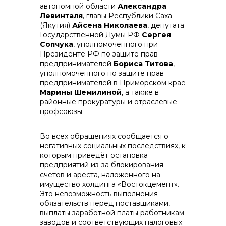
автономной области
Александра
Левинталя
, главы Республики Саха
Контакты
(Якутия)
Айсена Николаева
, депутата
Государственной Думы РФ
Сергея
Сопчука
, уполномоченного при
Президенте РФ по защите прав
предпринимателей
Бориса Титова
,
уполномоченного по защите прав
предпринимателей в Приморском крае
Марины Шемилиной
, а также в
районные прокуратуры и отраслевые
профсоюзы.
Во всех обращениях сообщается о
+7 (423) 234 50 50
негативных социальных последствиях, к
которым приведёт остановка
предприятий из-за блокирования
счетов и ареста, наложенного на
имущество холдинга «Востокцемент».
Это невозможность выполнения
обязательств перед поставщиками,
выплаты заработной платы работникам
заводов и соответствующих налоговых