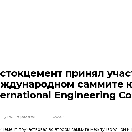
стокцемент принял учас
ждународном саммите к
ternational Engineering Co.
рнуться в раздел
11.06.2024
кцемент поучаствовал во втором саммите международной и