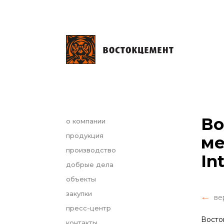
Во
о компании
продукция
ме
производство
In
добрые дела
объекты
закупки
ве
пресс-центр
Восто
контакты