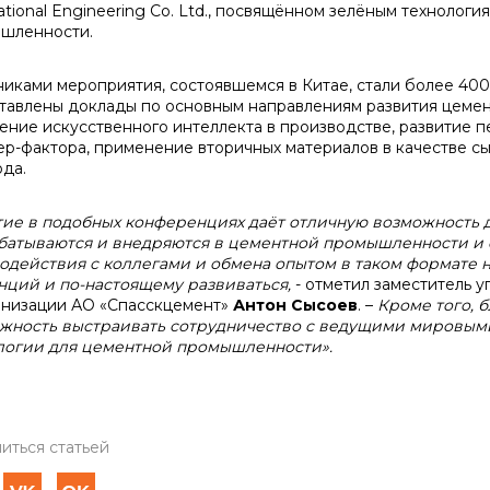
national Engineering Co. Ltd., посвящённом зелёным технолог
шленности.
никами мероприятия, состоявшемся в Китае, стали более 400 
тавлены доклады по основным направлениям развития цемен
ение искусственного интеллекта в производстве, развитие 
ер-фактора, применение вторичных материалов в качестве сы
ода.
тие в подобных конференциях даёт отличную возможность д
батываются и внедряются в цементной промышленности и 
одействия с коллегами и обмена опытом в таком формате 
нций и по-настоящему развиваться,
- отметил заместитель 
низации АО «Спасскцемент»
Антон Сысоев
. –
Кроме того, 
жность выстраивать сотрудничество с ведущими мировым
логии для цементной промышленности».
иться статьей