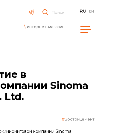
RU
EN
Поиск
интернет-магазин
тие в
омпании Sinoma
 Ltd.
Востокцемент
нжиниринговой компании Sinoma