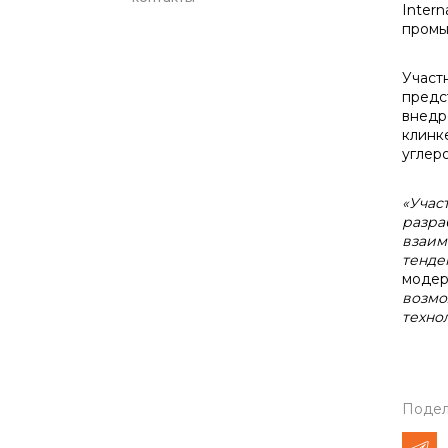
Inter
промы
Участ
предс
внедр
клинк
углер
«Учас
разра
взаим
тенде
модер
возмо
техно
Подел