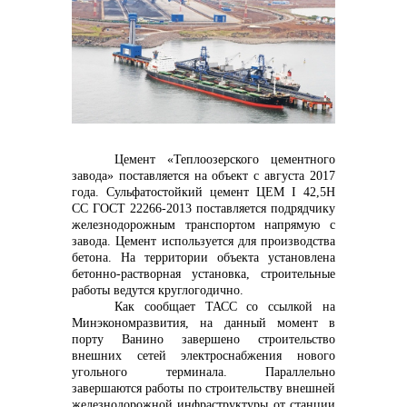
контакты отдела закупок
Контакты
Цемент «Теплоозерского цементного
завода» поставляется на объект с августа 2017
года. Сульфатостойкий цемент ЦЕМ I 42,5Н
СС
ГОСТ 22266-2013 поставляется подрядчику
железнодорожным транспортом напрямую с
+7 (423) 234 50 50
завода. Цемент используется для производства
бетона. На территории объекта установлена
бетонно-растворная установка, строительные
работы ведутся круглогодично.
Как сообщает ТАСС со ссылкой на
info@vostokcement.ru
Минэкономразвития, на данный момент в
порту Ванино завершено строительство
внешних сетей электроснабжения нового
угольного терминала. Параллельно
завершаются работы по строительству внешней
железнодорожной инфраструктуры от станции