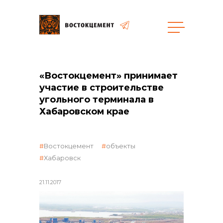
Объекты
Закупки
«Востокцемент» принимает
участие в строительстве
угольного терминала в
общая информация
Хабаровском крае
Востокцемент
объекты
объявленные закупки
Хабаровск
21.11.2017
реализация неликвидов