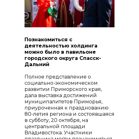
реализация неликвидов
Познакомиться с
деятельностью холдинга
можно было в павильоне
городского округа Спасск-
Дальний
контакты отдела закупок
Полное представление о
социально-экономическом
развитии Приморского края,
дала выставка достижений
муниципалитетов Приморья,
приуроченная к празднованию
80-летия региона и состоявшаяся
в субботу, 20 октября, на
центральной площади
Владивостока. Участники
праздника могли познакомиться