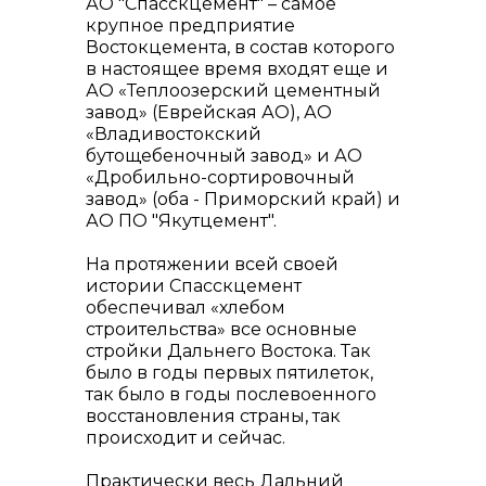
АО "Спасскцемент" – самое
крупное предприятие
Востокцемента, в состав которого
в настоящее время входят еще и
АО «Теплоозерский цементный
завод» (Еврейская АО), АО
«Владивостокский
бутощебеночный завод» и АО
«Дробильно-сортировочный
завод» (оба - Приморский край) и
АО ПО "Якутцемент".
На протяжении всей своей
истории Спасскцемент
обеспечивал «хлебом
строительства» все основные
стройки Дальнего Востока. Так
было в годы первых пятилеток,
так было в годы послевоенного
восстановления страны, так
происходит и сейчас.
Практически весь Дальний