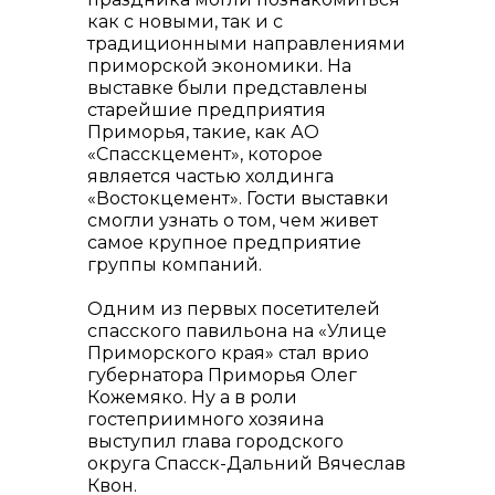
как с новыми, так и с
традиционными направлениями
приморской экономики. На
выставке были представлены
старейшие предприятия
Приморья, такие, как АО
«Спасскцемент», которое
является частью холдинга
«Востокцемент». Гости выставки
Контакты
смогли узнать о том, чем живет
самое крупное предприятие
группы компаний.
Одним из первых посетителей
спасского павильона на «Улице
Приморского края» стал врио
губернатора Приморья Олег
Кожемяко. Ну а в роли
гостеприимного хозяина
выступил глава городского
округа Спасск-Дальний Вячеслав
Квон.