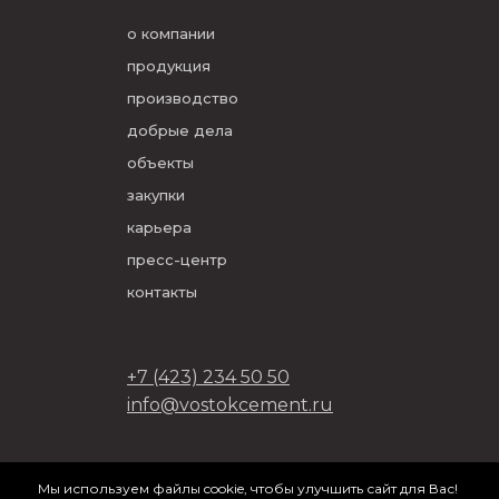
о компании
продукция
производство
добрые дела
объекты
закупки
карьера
пресс-центр
контакты
+7 (423) 234 50 50
info@vostokcement.ru
ООО «Востокцемент» 2026
Мы используем файлы cookie, чтобы улучшить сайт для Вас!
разработано в
DVIGA