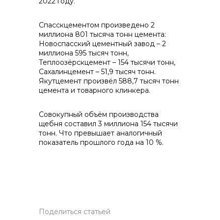
2022 году.
Спасскцементом произведено 2
миллиона 801 тысяча тонн цемента:
Новоспасский цементный завод – 2
Контакты
миллиона 595 тысяч тонн,
Теплоозёрскцемент – 154 тысячи тонн,
Сахалинцемент – 51,9 тысяч тонн.
Якутцемент произвёл 588,7 тысяч тонн
цемента и товарного клинкера.
+7 (423) 234 50 50
Совокупный объём производства
щебня составил 3 миллиона 154 тысячи
info@vostokcement.ru
тонн. Что превышает аналогичный
показатель прошлого года на 10 %.
Поделиться статьей