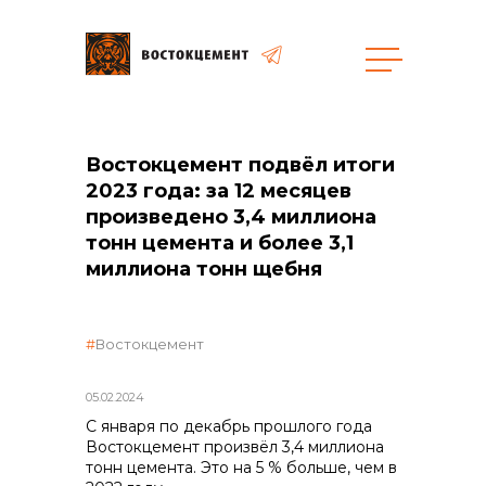
Объекты
Закупки
Востокцемент подвёл итоги
2023 года: за 12 месяцев
произведено 3,4 миллиона
тонн цемента и более 3,1
общая информация
миллиона тонн щебня
объявленные закупки
Востокцемент
реализация неликвидов
05.02.2024
С января по декабрь прошлого года
Востокцемент произвёл 3,4 миллиона
контакты отдела закупок
тонн цемента. Это на 5 % больше, чем в