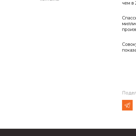
чем в 
Спасс
миллио
произ
Совок
показ
Подел