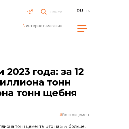
RU
EN
Поиск
интернет-магазин
2023 года: за 12
миллиона тонн
она тонн щебня
Востокцемент
лиона тонн цемента. Это на 5 % больше,