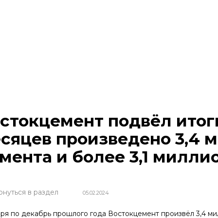
стокцемент подвёл итоги 
сяцев произведено 3,4 
мента и более 3,1 милли
рнуться в раздел
05.02.2024
аря по декабрь прошлого года Востокцемент произвёл 3,4 мил