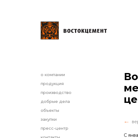
Во
о компании
продукция
ме
производство
це
добрые дела
объекты
закупки
ве
пресс-центр
С янв
контакты