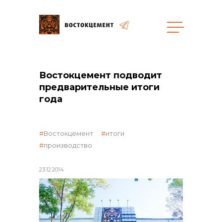
Закупки
Востокцемент подводит
общая информация
предварительные итоги
года
Востокцемент
итоги
объявленные закупки
производство
23.12.2014
реализация неликвидов