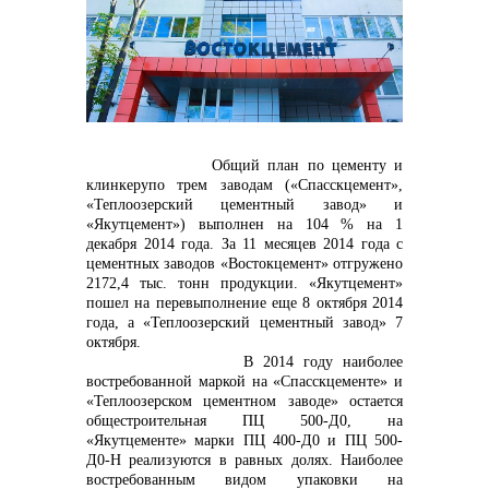
контакты отдела закупок
Общий план по цементу и
клинкерупо трем заводам («Спасскцемент»,
«Теплоозерский цементный завод» и
«Якутцемент») выполнен на 104 % на 1
декабря 2014 года. За 11 месяцев 2014 года с
цементных заводов «Востокцемент» отгружено
2172,4 тыс. тонн продукции. «Якутцемент»
Контакты
пошел на перевыполнение еще 8 октября 2014
года, а «Теплоозерский цементный завод» 7
октября.
В 2014 году наиболее
востребованной маркой на «Спасскцементе» и
«Теплоозерском цементном заводе» остается
общестроительная ПЦ 500-Д0, на
«Якутцемент
e
» марки ПЦ 400-Д0 и ПЦ 500-
Д0-Н реализуются в равных долях. Наиболее
+7 (423) 234 50 50
востребованным видом упаковки на