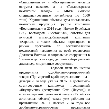
«Спасскцементе» и «Якутцементе» является
отгрузка навалом, а на «Теплоозерском
цементном заводе» – МКРы (мягкие
специализированные контейнеры по 1500
тонн). Крупнейшие объекты, куда поставлялась
info@vostokcement.ru
цементная продукция группы компаний
«Востокцемент» в 2014 году: Нижне-Бурейская
ГЭС, Космодром «Восточный», объекты для
якутской алмазодобывающей компании
«Алроса», а также объекты, строящиеся в
рамках программы по восстановлению
последствий наводнения на всей территории
Дальнего Востока, и социальные сооружения в
Якутии – детские сады, детский туберкулезный
диспансер, спортивные сооружения.
Годовой план по щебню
предприятия «Дробильно-сортировочный
завод» (Приморский край) перевыполнен, на 1
декабря 2014 года уже на 20 %. А дробильно-
сортировочные комплексы предприятий
«Якутцемент» (республика Саха (Якутия)) и
«Теплоозерский цементный завод» (Еврейская
автономная область) также уже работают на
превышение. За 11 месяцев 2014 года все
дробильно-сортировочные предприятия