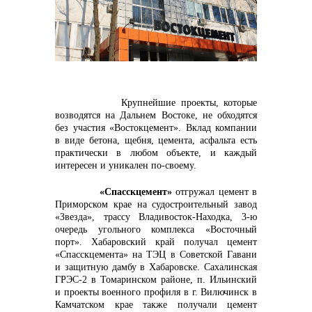
контакты отдела закупок
Крупнейшие проекты, которые
возводятся на Дальнем Востоке, не обходятся
без участия «Востокцемент». Вклад компании
в виде бетона, щебня, цемента, асфальта есть
практически в любом объекте, и каждый
интересен и уникален по-своему.
Контакты
«Спасскцемент»
отгружал цемент в
Приморском крае на судостроительный завод
«Звезда», трассу Владивосток-Находка, 3-ю
очередь угольного комплекса «Восточный
порт». Хабаровский край получал цемент
«Спасскцемента» на ТЭЦ в Советской Гавани
и защитную дамбу в Хабаровске. Сахалинская
ГРЭС-2 в Томаринском районе, п. Ильинский
и проекты военного профиля в г. Вилючинск в
+7 (423) 234 50 50
Камчатском крае также получали цемент