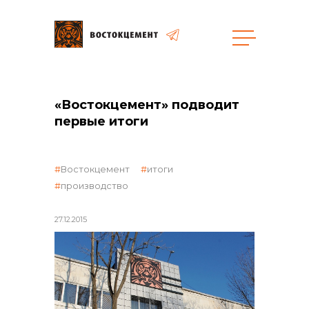
Закупки
«Востокцемент» подводит
общая информация
первые итоги
Востокцемент
итоги
производство
объявленные закупки
27.12.2015
реализация неликвидов