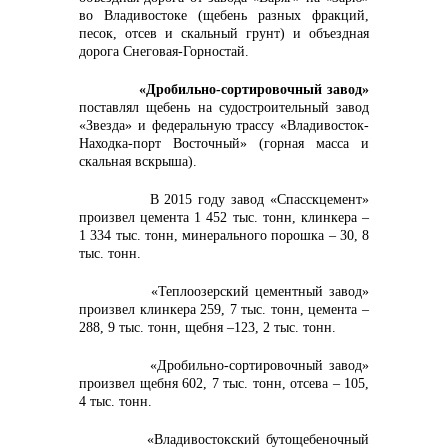
во Владивостоке (щебень разных фракций,
песок, отсев и скальный грунт) и объездная
дорога Снеговая-Горностай.
«Дробильно-сортировочный завод»
поставлял щебень на судостроительный завод
«Звезда» и федеральную трассу «Владивосток-
Находка-порт Восточный» (горная масса и
скальная вскрыша).
В 2015 году завод «Спасскцемент»
произвел цемента 1 452 тыс. тонн, клинкера –
1 334 тыс. тонн, минерального порошка – 30, 8
тыс. тонн.
«Теплоозерский цементный завод»
произвел клинкера 259, 7 тыс. тонн, цемента –
288, 9 тыс. тонн, щебня –123, 2 тыс. тонн.
«Дробильно-сортировочный завод»
произвел щебня 602, 7 тыс. тонн, отсева – 105,
4 тыс. тонн.
«Владивостокский бутощебеночный