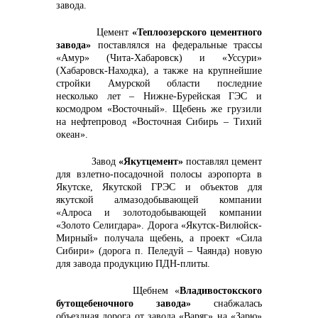
завода.
Цемент
«Теплоозерского цементного
завода»
поставлялся на федеральные трассы
«Амур» (Чита-Хабаровск) и «Уссури»
info@vostokcement.ru
(Хабаровск-Находка), а также на крупнейшие
стройки Амурской области последние
несколько лет – Нижне-Бурейская ГЭС и
космодром «Восточный». Щебень же грузили
на нефтепровод «Восточная Сибирь – Тихий
океан».
Завод
«Якутцемент»
поставлял цемент
для взлетно-посадочной полосы аэропорта в
Якутске, Якутской ГРЭС и объектов для
якутской алмазодобывающей компании
«Алроса и золотодобывающей компании
«Золото Селигдара». Дорога «Якутск-Вилюйск-
Мирный» получала щебень, а проект «Сила
Сибири» (дорога п. Пеледуй – Чаянда) новую
для завода продукцию ПДН-плиты.
Щебнем «
Владивостокского
бутощебеночного завода»
снабжалась
объездная дорога от завода «Варяг» на «Зарю»