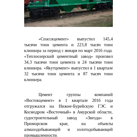
контакты отдела закупок
«Спасскцемент» выпустил 145,4
тысячи тонн цемента и 223,8 тысяч тонн
клинкера за период с января по март 2016 года.
«Теплоозерский цементный завод» произвел
Контакты
34,3 тысячи тонн цемента и 24 тысячи тонн
клинкера. «Якутцемент» выпустил в 1 квартале
32 тысячи тонн цемента и 87 тысяч тонн
клинкера.
Цемент группы компаний
+7 (423) 234 50 50
«Востокцемент» в 1 квартале 2016 года
отгружался на Нижне-Бурейскую ГЭС и
Космодром «Восточный» в Амурской области,
судостроительный завод «Звезда» в
Приморском крае, на объекты
info@vostokcement.ru
алмазодобывающей и золотодобывающей
промышленности.