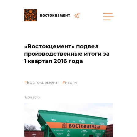
Закупки
«Востокцемент» подвел
производственные итоги за
1 квартал 2016 года
общая информация
Востокцемент
итоги
объявленные закупки
18.04.2016
реализация неликвидов