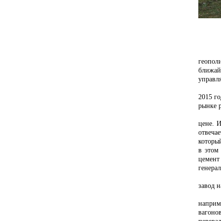
Строит
геопол
ближай
управл
2015 г
рынке 
цене
. 
отвеча
который
в этом
цемент
генера
завод н
Во мно
наприм
вагоно