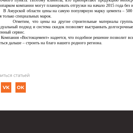
лочного пункта. Поэтому клиенты, кто приобретают продукцию непоср
топарком компании могут планировать отгрузки на начало 2015 года без
ской области цены на самую популярную марку цемента – 500 та
я только специальных марок.
Отметим, что цены на другие строительные материалы группы
дуальный подход и система скидок позволяет выстраивать долгосрочны
енный сервис.
ия «Востокцемент» надеется, что подобное решение позволит всем 
ться дальше – строить на благо нашего родного региона.
иться статьей