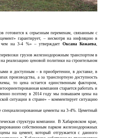
товится к серьезным переменам, связанным с
цемент» гарантирует, – н
есмотря на инфляцию в
е чем на 3-4 %» – утверждает
Оксана Кожаева
,
ь перевозки грузов железнодорожным транспортом в
 на реализацию ценовой политики на строительном
ыми и доступным – в приобретении, в доставке, в
пах производства, а за транспортную доступность
схемы, то цена остается единственным фактором,
ентоориентированная компания старается работать и
менно поэтому в 2014 году мы повышаем цены на
еской ситуации в стране» – комментирует ситуацию
же специализированные цементы на 3-4%. Цеметный
кая структура компании. В Хабаровском крае,
перированию собственным парком железнодорожных
цены на цемент, который отгружается с данного