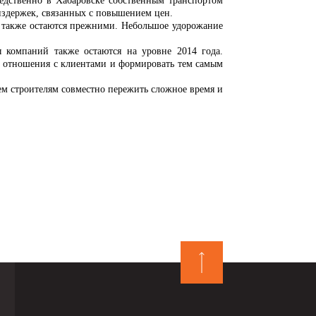
едственно в Хабаровске собственным транспортом
 издержек, связанных с повышением цен.
кже остаются прежними. Небольшое удорожание
 компаний также остаются на уровне 2014 года.
е отношения с клиентами и формировать тем самым
строителям совместно пережить сложное время и