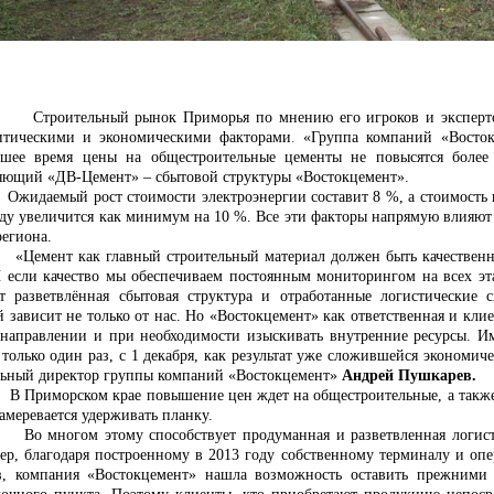
ельный рынок Приморья по мнению его игроков и экспертов го
итическими и экономическими факторами
.
«Группа компаний «Восток
шее время цены на общестроительные цементы не повысятся боле
яющий «ДВ-Цемент» – сбытовой структуры «Востокцемент».
Ожидаемый
рост стоимости электроэнергии составит 8 %, а стоимост
оду увеличится как минимум на 10
%. Все эти факторы напрямую влияют
региона.
«Цемент как главный строительный материал должен быть качественн
И если качество мы обеспечиваем постоянным мониторингом на всех эта
ет разветвлённая сбытовая структура и отработанные логистические 
 зависит не только от нас. Но «Востокцемент» как ответственная и кли
 направлении и при необходимости изыскивать внутренние ресурсы
. И
 только один раз, с 1 декабря, как результат уже сложившейся экономич
льный директор группы компаний «Востокцемент»
Андрей Пушкарев.
В Приморском крае повышение цен ждет на общестроительные, а так
амеревается удерживать планку.
гом этому способствует продуманная и разветвленная логистичес
ер, благодаря построенному в 2013 году собственному терминалу и о
в, компания «Востокцемент» нашла возможность оставить
прежними 