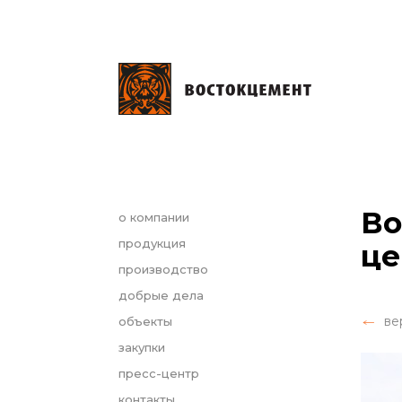
Во
о компании
продукция
це
производство
добрые дела
ве
объекты
закупки
пресс-центр
контакты