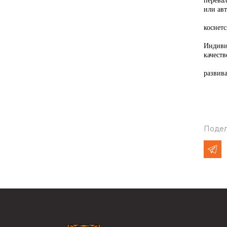
перева
или ав
В Амур
коснетс
Индиви
качеств
Компан
развива
Подел