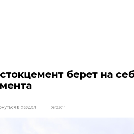
стокцемент берет на се
мента
рнуться в раздел
09.12.2014