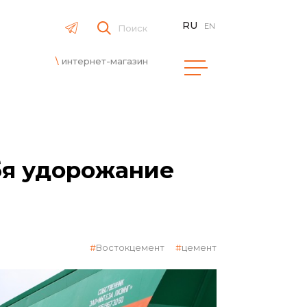
RU
EN
Поиск
интернет-магазин
бя удорожание
Востокцемент
цемент