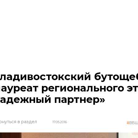
ладивостокский бутоще
лауреат регионального э
адежный партнер»
рнуться в раздел
17.05.2016
ВБ