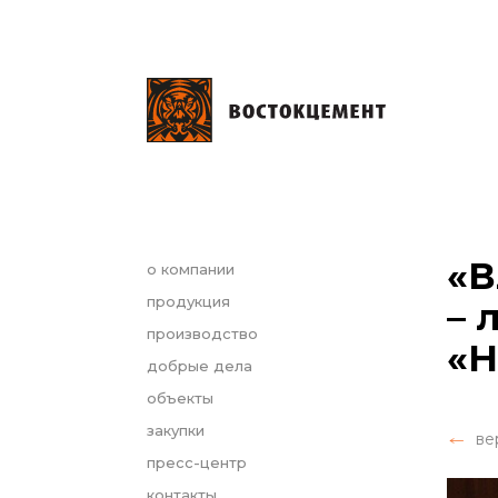
«В
о компании
продукция
– 
производство
«Н
добрые дела
объекты
закупки
ве
пресс-центр
контакты