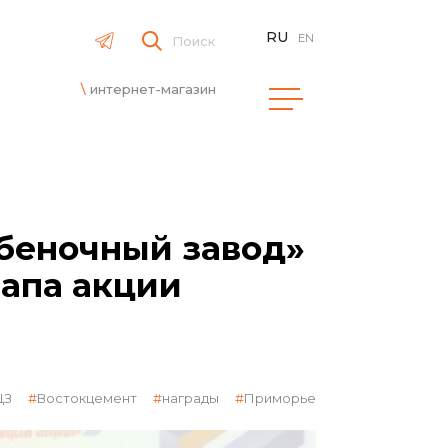
RU
EN
Поиск
интернет-магазин
беночный завод»
тапа акции
ЩЗ
Востокцемент
награды
Приморье