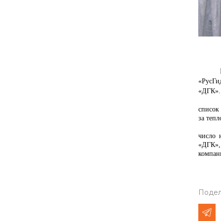
Проект
«РусГи
«ДГК».
список
за теп
число 
«ДГК»,
компан
Подел