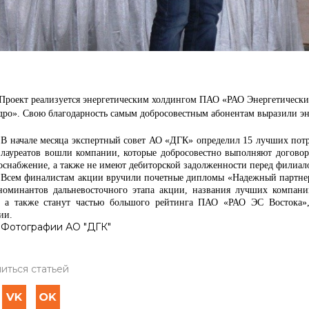
 реализуется энергетическим холдингом ПАО «РАО Энергетические
дро». Свою благодарность самым добросовестным абонентам выразили э
В начале месяца экспертный совет АО «ДГК» определил 15 лучших пот
 лауреатов вошли компании, которые добросовестно выполняют договорн
лоснабжение, а также не имеют дебиторской задолженности перед филиа
Всем финалистам акции вручили почетные дипломы «Надежный партнер 
номинантов дальневосточного этапа акции, названия лучших компан
 а также станут частью большого рейтинга ПАО «РАО ЭС Востока»,
ии.
Фотографии АО "ДГК"
иться статьей