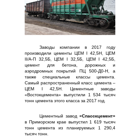
контакты отдела закупок
Заводы компании в 2017 году
производили цементы ЦЕМ I 42,5Н, ЦЕМ
Контакты
II/A-П 32,5Б, ЦЕМ I 32,5Б, ЦЕМ I 42,5Б,
цемент для бетона, дорожных и
аэродромных покрытий ПЦ 500-Д0-Н, а
также специальные классы цемента.
Самый распространенный класс цемента –
ЦЕМ I 42,5Н. Цементные заводы
+7 (423) 234 50 50
«Востокцемента» выпустили 1 534 тысяч
тонн цемента этого класса за 2017 год.
Цементный завод
«Спасскцемент»
в Приморском крае выпустил 1 619 тысяч
info@vostokcement.ru
тонн цемента из планируемых 1 290,4
тысяч тонн.