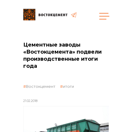
Закупки
Цементные заводы
«Востокцемента» подвели
производственные итоги
общая информация
года
объявленные закупки
Востокцемент
итоги
21.02.2018
реализация неликвидов