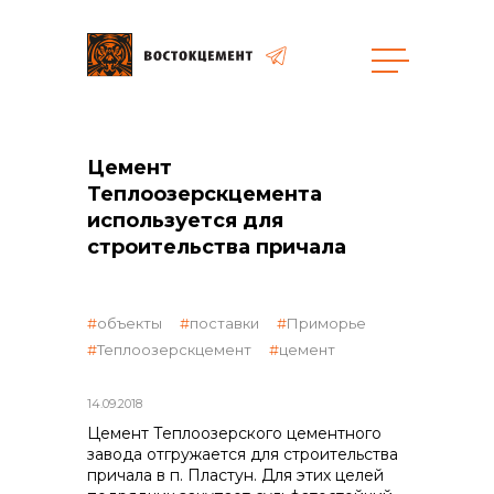
Объекты
Закупки
Цемент
Теплоозерскцемента
используется для
строительства причала
общая информация
объекты
поставки
Приморье
объявленные закупки
Теплоозерскцемент
цемент
реализация неликвидов
14.09.2018
Цемент Теплоозерского цементного
завода отгружается для строительства
причала в п. Пластун. Для этих целей
контакты отдела закупок