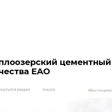
плоозерский цементный 
чества ЕАО
рнуться в раздел
03.06.2015
Востокцеме