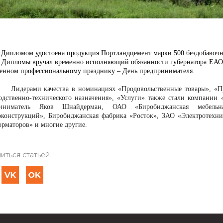
ом удостоена продукция Портландцемент марки 500 бездобавочн
ы вручал временно исполняющий обязанности губернатора ЕАО Але
енном профессиональному празднику – День предпринимателя.
ми качества в номинациях «Продовольственные товары», «Пром
одственно-технического назначения», «Услуги» также стали компании
риниматель Яков Шнайдерман, ОАО «Биробиджанская мебель
оконструкций», Биробиджанская фабрика «Росток», ЗАО «Электротехн
орматоров» и многие другие.
иться статьей