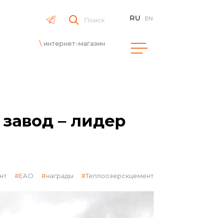
RU
EN
Поиск
интернет-магазин
завод – лидер
нт
ЕАО
награды
Теплоозерскцемент