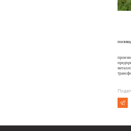
Диплом
Диплом
посвящ
Лидера
произв
предп
металл
трансф
Подел