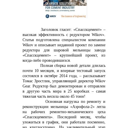
контакты отдела закупок
Заголовок гласит: «Спасскцемент»
–
высокая эффективность с редуктором
Wikov
».
Статья подготовлена специалистом компании
Wikov
и описывает недавний проект по
замене
Контакты
редуктора для
шаровой мельницы
завода
«Спасск
цемент» – крупнейший
проект, из
когда-либо проводившихся
.
Полная сборка новой детали длилась
почти 10 месяцев,
и впервые
тестовый запуск
состоялся
в октябре
2014 года, – рассказывает
Томас
Зростлик,
управляющий директор
Wikov
+7 (423) 234 50 50
Gear.
Редуктор был демонтирован и
отправлен
в другую часть
мира
в
25
коробках – самая
тяжелая часть
весила
около 45 тонн!
Основная нагрузка по ремонту и
реконструкции мельницы «Аэрофола-2» легла
info@vostokcement.ru
на рабочих ремонтно-механического цеха
«Спасскцемента». Последний месяц, чтобы
уложиться в график, они работали посменно,
но круглосуточно. На заключительный этап