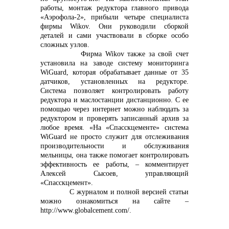
работы, монтаж редуктора главного привода
«Аэрофола-2», прибыли четыре специалиста
фирмы
Wikov
. Они руководили сборкой
деталей и сами участвовали в сборке особо
сложных узлов.
Фирма
Wikov
также за свой счет
установила на заводе систему мониторинга
WiGuard, которая обрабатывает данные от 35
датчиков, установленных на редукторе.
Система позволяет контролировать работу
редуктора и маслостанции дистанционно. С ее
помощью через интернет можно наблюдать за
редуктором и проверять записанный архив за
любое время. «На «Спасскцементе» система
WiGuard не просто служит для отслеживания
производительности и обслуживания
мельницы, она также помогает контролировать
эффективность ее работы, – комментирует
Алексей Сысоев, управляющий
«Спасскцемент».
С журналом и полной версией статьи
можно ознакомиться на сайте –
http://www.globalcement.com/
.