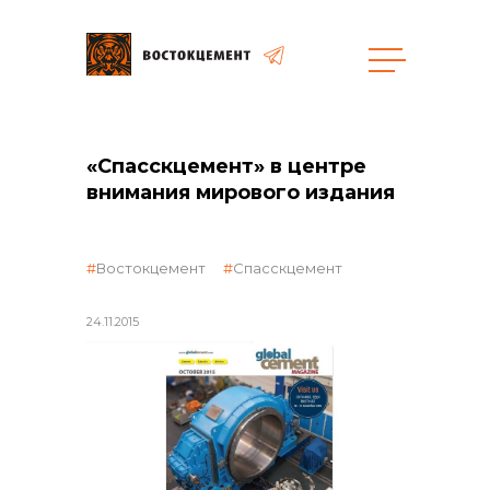
Объекты
Закупки
«Спасскцемент» в центре
внимания мирового издания
общая информация
Востокцемент
Спасскцемент
объявленные закупки
24.11.2015
реализация неликвидов