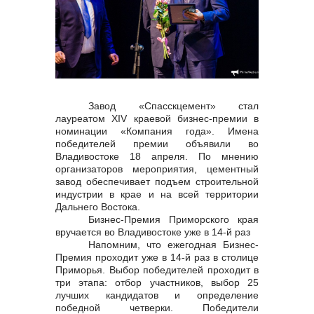
контакты отдела закупок
Завод «Спасскцемент» стал
лауреатом XIV краевой бизнес-премии в
Контакты
номинации «Компания года». Имена
победителей премии объявили во
Владивостоке 18 апреля. По мнению
организаторов мероприятия, цементный
завод обеспечивает подъем строительной
индустрии в крае и на всей территории
+7 (423) 234 50 50
Дальнего Востока.
Бизнес-Премия Приморского края
вручается во Владивостоке уже в 14-й раз
Напомним, что ежегодная Бизнес-
Премия проходит уже в 14-й раз в столице
info@vostokcement.ru
Приморья. Выбор победителей проходит в
три этапа: отбор участников, выбор 25
лучших кандидатов и определение
победной четверки. Победители