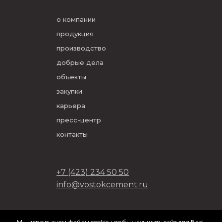
о компании
продукция
производство
добрые дела
объекты
закупки
карьера
пресс-центр
контакты
+7 (423) 234 50 50
info@vostokcement.ru
ООО «Востокцемент» 2026
Мы используем файлы cookie, чтобы улучшить сайт для Вас!