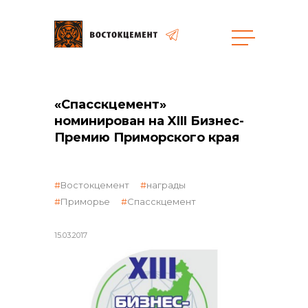
Закупки
«Спасскцемент»
номинирован на XIII Бизнес-
общая информация
Премию Приморского края
Востокцемент
награды
объявленные закупки
Приморье
Спасскцемент
15.03.2017
реализация неликвидов