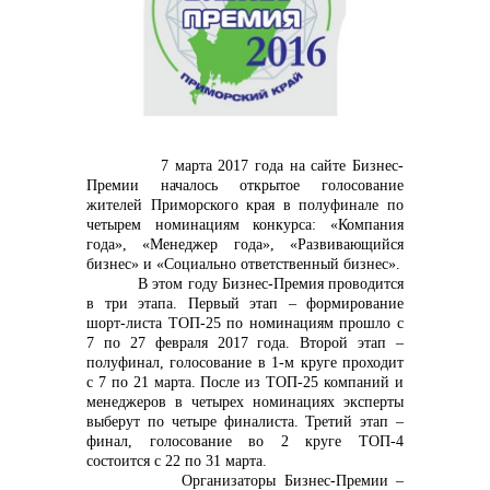
контакты отдела закупок
7 марта 2017 года на сайте Бизнес-
Премии началось открытое голосование
жителей Приморского края в полуфинале по
Контакты
четырем номинациям конкурса: «Компания
года»,
«Менеджер года», «Развивающийся
бизнес» и «Социально ответственный бизнес».
В этом году Бизнес-Премия проводится
в три этапа. Первый этап – формирование
шорт-листа ТОП-25 по номинациям прошло с
7 по 27 февраля 2017 года. Второй этап –
+7 (423) 234 50 50
полуфинал, голосование в 1-м круге проходит
с 7 по 21 марта. После из ТОП-25 компаний и
менеджеров в четырех номинациях эксперты
выберут по четыре финалиста. Третий этап –
финал, голосование во 2 круге ТОП-4
info@vostokcement.ru
состоится с 22 по 31 марта.
Организаторы Бизнес-Премии –