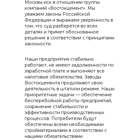
Москвы иск в отношении группы
компаний «Востокцемент». Мы
уважаем законы Российской
Федерации и выражаем уверенность в
том, что суд разберётся во всех
деталях и примет обоснованное
решение в соответствии с принципами
Контакты
законности.
Наши предприятия стабильно
работают, не имеют задолженности по
+7 (423) 234 50 50
заработной плате и выполняют все
налоговые обязательства. Заводы
Востокцемента продолжают свою
деятельность в штатном режиме. Наши
info@vostokcement.ru
приоритетные задачи — обеспечение
бесперебойной работы предприятий,
сохранение стабильности и
эффективности производственных
процессов. Потребители будут
обеспечены всеми необходимыми
стройматериалами в соответствии с
нашими обязательствами.