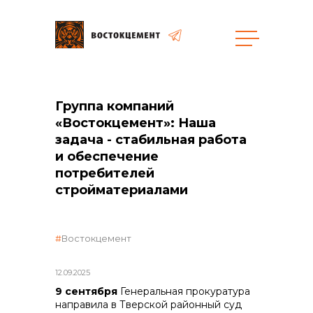
Объекты
Закупки
Группа компаний
«Востокцемент»: Наша
задача - стабильная работа
и обеспечение
общая информация
потребителей
стройматериалами
объявленные закупки
Востокцемент
реализация неликвидов
12.09.2025
9 сентября
Генеральная прокуратура
направила в Тверской районный суд
контакты отдела закупок