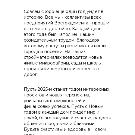
Совсем скоро ещё один год уйдёт в
историю. Все мы - коллективы всех
предприятий Востокцемента - прошли
его вместе достойно. Каждый день
этого года был наполнен нашим
Контакты
созидательным трудом, благодаря
которому растут и развиваются наши
города и посёлки. На наших
стройматериалах возводятся новые
жилые микрорайоны, сады и школы,
+7 (423) 234 50 50
строятся километры качественных
дорог.
info@vostokcement.ru
Пусть 2025-й станет годом интересных
проектов и новых перспектив,
уникальных возможностей и
финансовых успехов. Пусть с Новым
годом в каждый дом придёт мир и
покой, благополучие и счастье, радость
общения с родными и близкими.
Будьте счастливы и здоровы в Новом