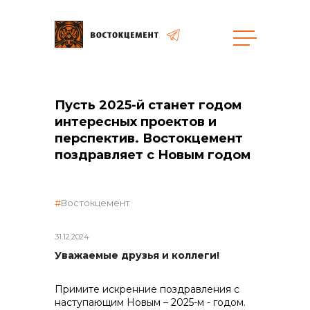
Объекты
Закупки
Пусть 2025-й станет годом
интересных проектов и
перспектив. Востокцемент
общая информация
поздравляет с Новым годом
объявленные закупки
Востокцемент
31.12.2024
реализация неликвидов
Уважаемые друзья и коллеги!
Примите искренние поздравления с
контакты отдела закупок
наступающим Новым – 2025-м - годом.