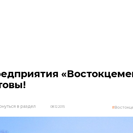
едприятия «Востокцемен
товы!
рнуться в раздел
08.12.2015
Востокц