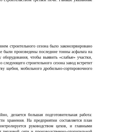
ием строительного сезона было законсервировано
е были произведены последние тонны асфальта на
 оборудования, чтобы выявить «слабые» участки,
ло следующего строительного сезона завод встретит
тву щебня, мобильного дробильно-сортировочного
о, делается большая подготовительная работа:
сти хранения. На предприятии составляется план
онтролируется руководством цехов, и главными
т тепловой сети и производственно-отопительной