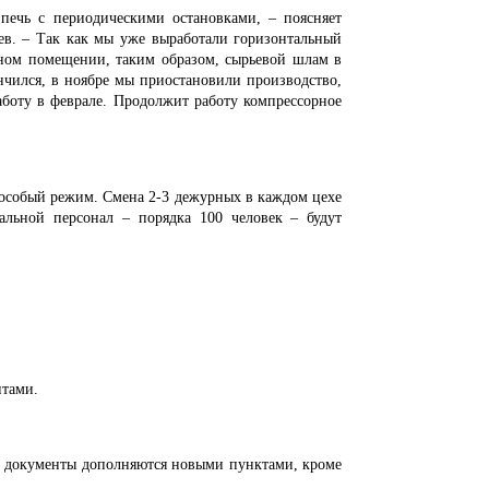
ечь с периодическими остановками, – поясняет
ев. – Так как мы уже выработали горизонтальный
нном помещении, таким образом, сырьевой шлам в
ончился, в ноябре мы приостановили производство,
работу в феврале. Продолжит работу компрессорное
 особый режим. Смена 2-3 дежурных в каждом цехе
тальной персонал – порядка 100 человек – будут
нтами.
 документы дополняются новыми пунктами, кроме