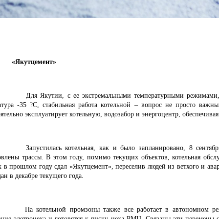
«Якутцемент»
Для Якутии, с ее экстремальными температурными режимами, г
атура -35
?
С, стабильная работа котельной – вопрос не просто важн
ятельно эксплуатирует котельную, водозабор и энергоцентр, обеспечивая
Запустилась котельная, как и было запланировано, 8 сентябр
овлены трассы. В этом году, помимо текущих объектов, котельная обс
х в прошлом году сдал «Якутцемент», переселив людей из ветхого и ава
дан в декабре текущего года.
На котельной промзоны также все работает в автономном р
ние элетроцеха и готовятся к пуску цеха РМЦ. Связаны эти перемены с