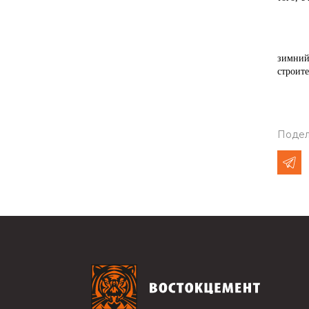
зимний
строите
Подел