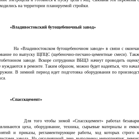
аходились на территории планируемой стройки.
«Владивостокский бутощебеночный завод»
На «Владивостокском бутощебеночном заводе» в связи с окончан
ование по выпуску ЩПЦС (щебеночно-песчано-цементные смеси). Такж
тобетонном заводе. Вскоре сотрудники ВБЩЗ начнут проводить оценку
 нуждаются в ремонте. Таким образом, можно будет надеяться, что нача
оружии. В зимний период идет подготовка оборудования по производс
кса.
«Спасскцемент»
Для того чтобы зимой «Спасскцемент» работал безаварийн
авливаются цеха, оборудование, техника, сырьевые материалы и емко
иятий и приказы, регламентирующие работы, ход которых строго к
листами завода. На сегодняшний день выполнены мероприятия: ремон