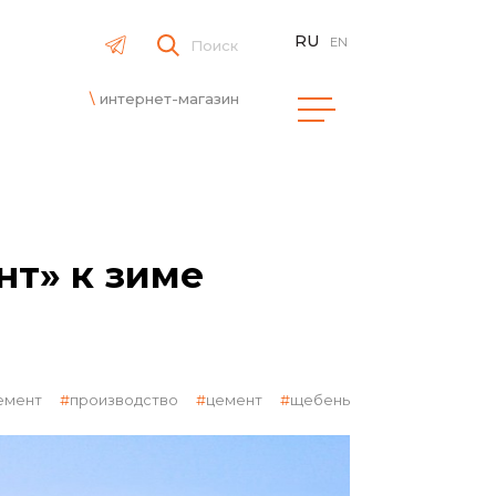
RU
EN
Поиск
интернет-магазин
т» к зиме
емент
производство
цемент
щебень