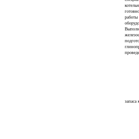
котель
готовн
работы
оборуд
Выполн
железо
подгот
глиноп
проведе
запаса