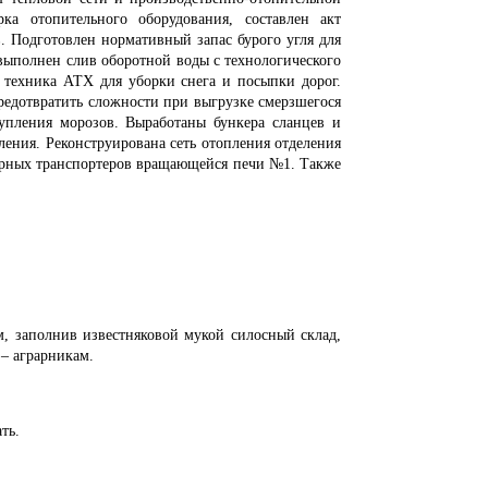
рка отопительного оборудования, составлен акт
. Подготовлен нормативный запас бурого угля для
выполнен слив оборотной воды с технологического
 техника АТХ для уборки снега и посыпки дорог.
редотвратить сложности при выгрузке смерзшегося
упления морозов. Выработаны бункера сланцев и
ления. Реконструирована сеть отопления отделения
ерных транспортеров вращающейся печи №1. Также
, заполнив известняковой мукой силосный склад,
 – аграрникам.
ть.