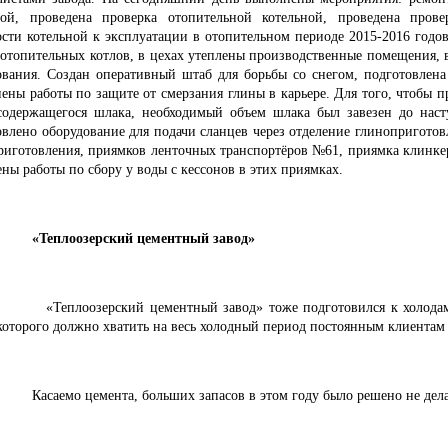
ной, проведена проверка отопительной котельной, проведена прове
ости котельной к эксплуатации в отопительном периоде 2015-2016 годов
 отопительных котлов, в цехах утеплены производственные помещения, 
ования. Создан оперативный штаб для борьбы со снегом, подготовлена
ены работы по защите от смерзания глины в карьере. Для того, чтобы п
содержащегося шлака, необходимый объем шлака был завезен до наст
овлено оборудование для подачи сланцев через отделение глиноприготов
риготовления, приямков ленточных транспортёров №61, приямка клинк
ны работы по сбору у воды с кессонов в этих приямках.
«Теплоозерский цементный завод»
«Теплоозерский цементный завод» тоже подготовился к холодам
 которого должно хватить на весь холодный период постоянным клиентам
Касаемо цемента, больших запасов в этом году было решено не дела