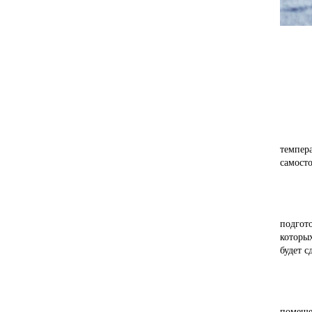
темпер
самосто
подгот
которы
будет с
помеще