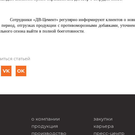
Сотрудники «ДВ-Цемент» регулярно информируют клиентов о новых 
 период, отгрузках продукции с противоморозными добавками, уточнени
льного сезона выйти в полной боеготовности.
иться статьей
о компании
закупки
продукция
карьера
производство
пресс-центр