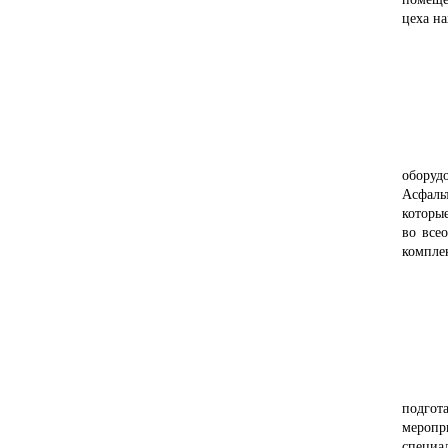
цеха н
оборуд
Асфаль
которые
во все
компле
подгот
меропр
специа