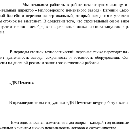
– Мы оставляем работать в работе цементную мельницу и п
ительный директор «Теплоозерского цементного завода» Евгений Сысо
ый бассейн и перешли на вертикальный, который находится в утепле
ы стоянок не замерзнет. В следствии того, что строительный сезон зак
пустим только в декабре, в январе опять стоянка, и снова запустим в 
ние.
В периоды стоянок технологический персонал также переходит на
чит деятельность завода, сохранность и готовность оборудования. Ос
дены на дневной режим и заняты хозяйственной работой.
«ДВ-Цемент»
В преддверии зимы сотрудники «ДВ-Цемента» ведут работу с клие
Ежегодно вносятся изменения в договоры – каждый год основные
с каждым клиентом нужно перезаключать договор о сотрудничестве.