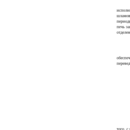
исполн
шламов
период
печь за
отделе
обеспе
переве
того, 