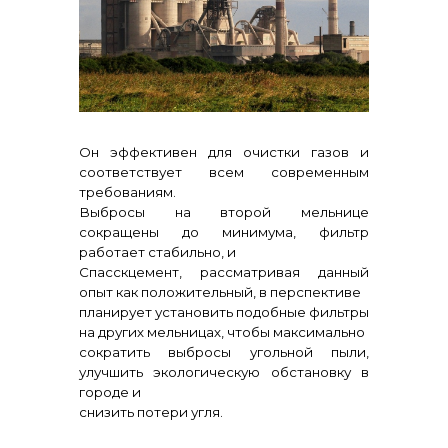
Контакты
Он эффективен для очистки газов и
соответствует всем современным
требованиям.
+7 (423) 234 50 50
Выбросы на второй мельнице
сокращены до минимума, фильтр
работает стабильно, и
info@vostokcement.ru
Спасскцемент, рассматривая данный
опыт как положительный, в перспективе
планирует установить подобные фильтры
на других мельницах, чтобы максимально
сократить выбросы угольной пыли,
улучшить экологическую обстановку в
городе и
снизить потери угля.