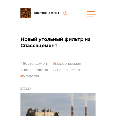
Объекты
Закупки
Новый угольный фильтр на
Спасскцемент
общая информация
Востокцемент
модернизация
производство
Спасскцемент
экология
объявленные закупки
27.05.2014
реализация неликвидов
контакты отдела закупок