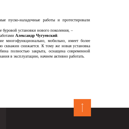
имые пуско-наладочные работы
и протестировали
е буровой установки нового поколения, –
работами
Александр Чугуевский
.
ие многофункционально, мобильно, имеет более
ию скважин снижается. К тому же новая установка
абина полностью закрыта, оснащена современной
вания в эксплуатацию, начнем активно работать.