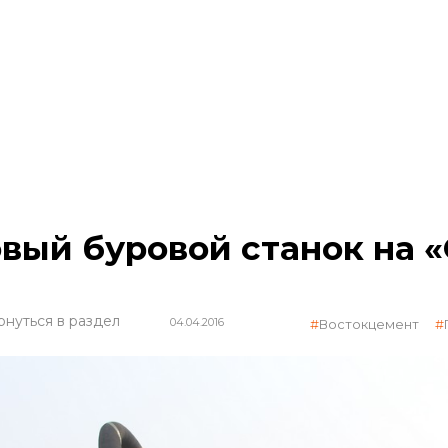
вый буровой станок на 
рнуться в раздел
04.04.2016
Востокцемент