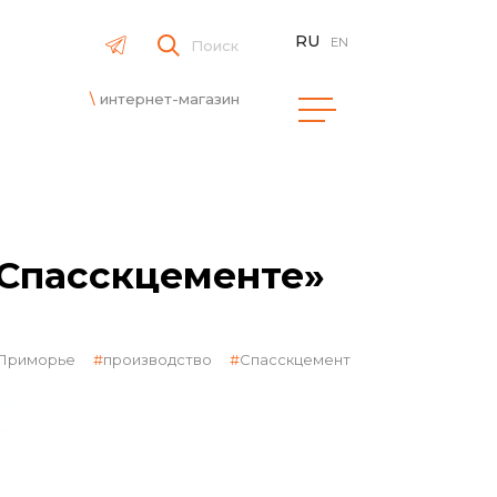
RU
EN
Поиск
интернет-магазин
«Спасскцементе»
Приморье
производство
Спасскцемент