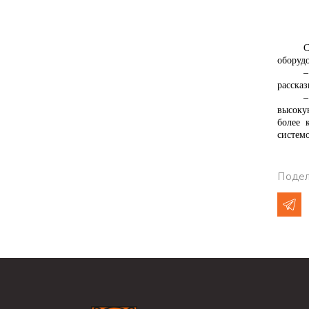
С
оборуд
–
расска
–
высоку
более 
системо
Подел