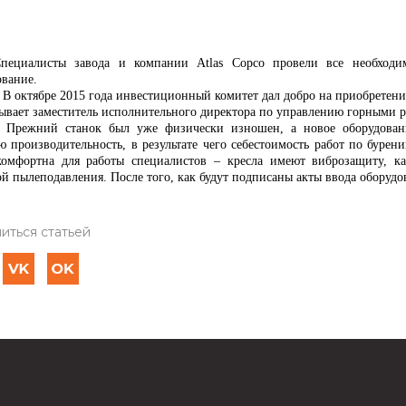
пециалисты завода и компании
Atlas
Copco
провели все необход
ование.
 В октябре 2015 года инвестиционный комитет дал добро на приобретени
зывает заместитель исполнительного директора по управлению горными 
 Прежний станок был уже физически изношен, а новое оборудован
ю производительность, в результате чего себестоимость работ по бурен
комфортна для работы специалистов – кресла имеют виброзащиту, к
й пылеподавления. После того, как будут подписаны акты ввода оборудо
иться статьей