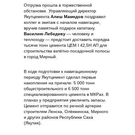
Отгрузка прошла в торжественной
обстановке. Управляющий директор
Якутцемента
Алиш Мамедов
поздравил
коллег и экипаж с началом навигации,
вручив памятный подарок капитану.
Василию Лебедеву
— человеку и
Контакты
теплоходу — предстоит доставить порядка
тысячи тонн цемента ЦЕМ I 42,5Н АП для
строительства взлётно-посадочной полосы
в город Мирный.
+7 (423) 234 50 50
В ходе подготовки к навигационному
периоду Якутцемент сделал первые
накопления на причале: 5 000 тонн
info@vostokcement.ru
общестроительного и 6 500 тонн
специализированного цемента в МКРах. В
планах у предприятия увеличить запасы.
Цемент отправится по речной артерии
строителям Ленска, Олёкминска, Мирного
и других районов Республики Саха
(Якутия).