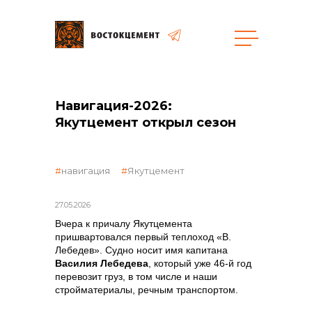
Объекты
Закупки
Навигация-2026:
Якутцемент открыл сезон
общая информация
навигация
Якутцемент
27.05.2026
объявленные закупки
Вчера к причалу Якутцемента
пришвартовался первый теплоход «В.
Лебедев».
Судно носит имя капитана
реализация неликвидов
Василия Лебедева
, который уже 46-й год
перевозит груз, в том числе и наши
стройматериалы, речным транспортом.
контакты отдела закупок