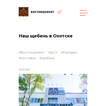
Объекты
Закупки
Наш щебень в Охотске
общая информация
Востокцемент
ДСЗ
Магадан
поставки
щебень
объявленные закупки
19.07.2016
реализация неликвидов