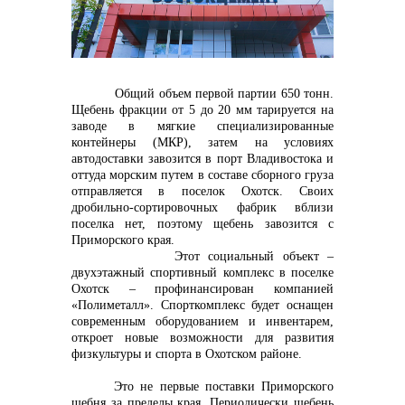
контакты отдела закупок
Общий объем первой партии 650 тонн.
Щебень фракции от 5 до 20 мм тарируется на
заводе в мягкие специализированные
Контакты
контейнеры (МКР), затем на условиях
автодоставки завозится в порт Владивостока и
оттуда морским путем в составе сборного груза
отправляется в поселок Охотск. Своих
дробильно-сортировочных фабрик вблизи
поселка нет, поэтому щебень завозится с
+7 (423) 234 50 50
Приморского края.
Этот социальный объект –
двухэтажный спортивный комплекс в поселке
Охотск – профинансирован компанией
«Полиметалл». Спорткомплекс будет оснащен
info@vostokcement.ru
современным оборудованием и инвентарем,
откроет новые возможности для развития
физкультуры и спорта в Охотском районе.
Это не первые поставки Приморского
щебня за пределы края. Периодически щебень