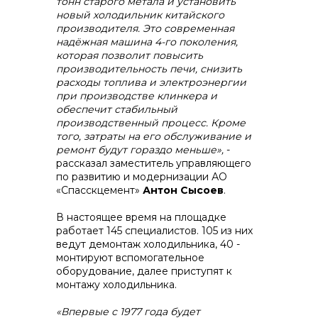
тонн старого метала и установить
новый холодильник китайского
производителя. Это современная
+7 (423) 234 50 50
надёжная машина 4-го поколения,
которая позволит повысить
производительность печи, снизить
расходы топлива и электроэнергии
при производстве клинкера и
обеспечит стабильный
производственный процесс. Кроме
info@vostokcement.ru
того, затраты на его обслуживание и
ремонт будут гораздо меньше»,
-
рассказал заместитель управляющего
по развитию и модернизации АО
«Спасскцемент»
Антон Сысоев
.
В настоящее время на площадке
работает 145 специалистов. 105 из них
ведут демонтаж холодильника, 40 -
монтируют вспомогательное
оборудование, далее приступят к
монтажу холодильника.
«Впервые с 1977 года будет