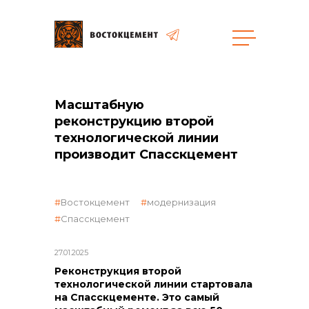
общая информация
Масштабную
реконструкцию второй
технологической линии
производит Спасскцемент
объявленные закупки
Востокцемент
модернизация
Спасскцемент
27.01.2025
Реконструкция второй
реализация неликвидов
технологической линии стартовала
на Спасскцементе. Это самый