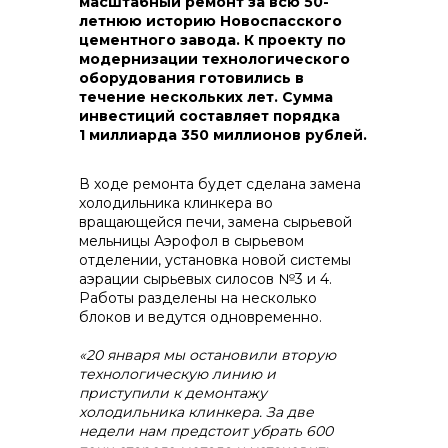
масштабный ремонт за всю 50-
летнюю историю Новоспасского
цементного завода. К проекту по
модернизации технологического
оборудования готовились в
контакты отдела закупок
течение нескольких лет. Сумма
инвестиций составляет порядка
1 миллиарда 350 миллионов рублей.
В ходе ремонта будет сделана замена
холодильника клинкера во
вращающейся печи, замена сырьевой
мельницы Аэрофол в сырьевом
отделении, установка новой системы
аэрации сырьевых силосов №3 и 4.
Работы разделены на несколько
блоков и ведутся одновременно.
Контакты
«20 января мы остановили вторую
технологическую линию и
приступили к демонтажу
холодильника клинкера. За две
недели нам предстоит убрать 600