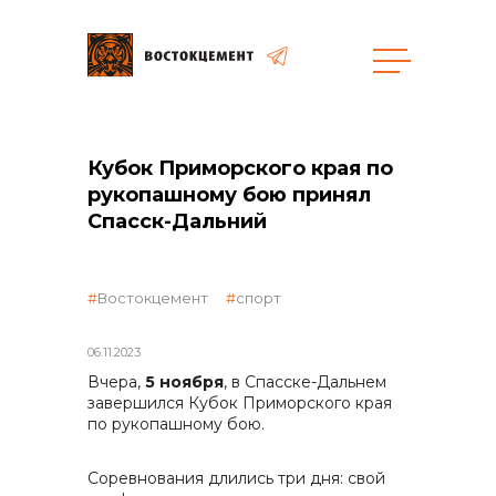
Объекты
Закупки
Кубок Приморского края по
рукопашному бою принял
Спасск-Дальний
общая информация
Востокцемент
спорт
объявленные закупки
06.11.2023
Вчера,
5 ноября
, в Спасске-Дальнем
завершился Кубок Приморского края
реализация неликвидов
по рукопашному бою.
Соревнования длились три дня: свой