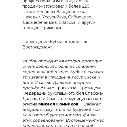
профессионализм и подготовку
контакты отдела закупок
продемонстрировали более 220
спортсменов из Владивостока,
Находки, Уссурийска, Сибирцево,
Дальнереченска, Спасска и других
городов Приморья.
Проведение Кубка поддержал
Востокцемент.
Контакты
«Кубок проходит ежегодно, проходит
очень давно, это одно из основных
соревнований в крае. Кубок включает
три этапа: в Находке, в Уссурийске и
+7 (423) 234 50 50
вот в Спасске-Дальнем впервые
прошёл финал,
- рассказал президент
Федерации рукопашного боя Спасска-
Дальнего и Спасского муниципального
района
Михаил Сонников.
–
З
абегая
info@vostokcement.ru
вперёд, скажу, что и на будущий год
наш город будет принимать финал
этих соревнований.
Востокцемент нас
поддерживает всегда и в полной