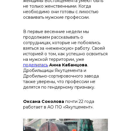
женщины Востокцемента умеют быть
не только женственными. Когда
необходимо они готовы с лихостью
осваивать мужские профессии.
В первые весенние недели мы
продолжаем рассказывать о
сотрудницах, которые не побоялись
контакты отдела закупок
взяться за «неженскую» работу. Своей
историей о том, как успешно освоиться
на мужской территории, уже
поделилась
Анна Кабанцова
.
Дробильщицы Якутцемента и
Дробильно-сортировочного завода
также уверены, что профессии не
делятся по гендерному признаку.
Оксана
Соколова
почти 22 года
работает в АО ПО «Якутцемент».
Контакты