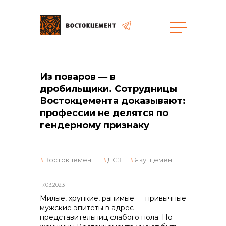
общая информация
Из поваров ― в
дробильщики. Сотрудницы
Востокцемента доказывают:
профессии не делятся по
гендерному признаку
объявленные закупки
Востокцемент
ДСЗ
Якутцемент
17.03.2023
Милые, хрупкие, ранимые ― привычные
мужские эпитеты в адрес
представительниц слабого пола. Но
реализация неликвидов