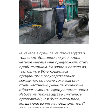
+7 (423) 234 50 50
«Сначала я пришла на производство
транспортёрщиком, но уже через
четыре месяца мне предложили стать
дробильщиком. На завод я попала из
торговли, в 90-е трудилась
продавцом в государственных
магазинах, но после того, как они
стали частными, решила коренным
образом сменить сферу деятельности.
info@vostokcement.ru
Работа на производстве считалась
престижной, и я была очень рада,
когда меня взяли на предприятие. Я
помню, как меня буквально