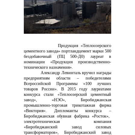
контакты отдела закупок
Контакты
Продукция «Теплоозерского
цементного завода» портландцемент марки 500
бездобавочный (ПЦ 500-Д0) лауреат в
номинации «Продукция производственно-
технического назначения».
Александр Левинталь вручил награды
+7 (423) 234 50 50
предприятиям области
–
победителями
Всероссийской Программы «100 лучших
товаров России». В 2015 году лауреатами
конкурса стали «Теплоозерский цементный
завод», «НЭО», Биробиджанская
info@vostokcement.ru
промышленно-торговая трикотажная фирма
«Виктория». Дипломанты конкурса
–
Биробиджанская обувная фабрика «Росток»,
электротехническая компания
«Биробиджанский завод силовых
трансформаторов», Биробиджанский завод