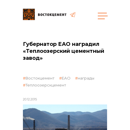
Объекты
Закупки
Губернатор ЕАО наградил
«Теплоозерский цементный
завод»
общая информация
Востокцемент
ЕАО
награды
Теплоозерскцемент
объявленные закупки
20.12.2015
реализация неликвидов