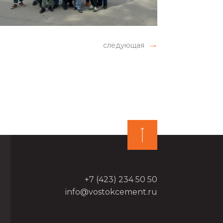
следующая
+7 (423) 234 50 50
info@vostokcement.ru