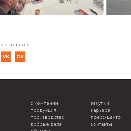
иться статьей
о компании
закупки
продукция
карьера
производство
пресс-центр
добрые дела
контакты