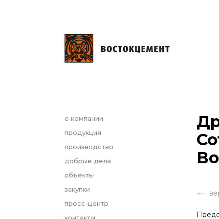
Др
о компании
продукция
Со
производство
Во
добрые дела
объекты
закупки
ве
пресс-центр
Предс
контакты