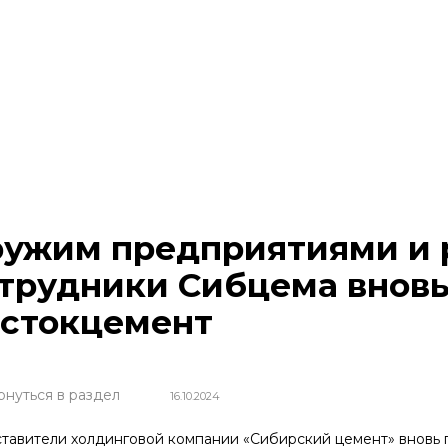
ужим предприятиями и 
трудники Сибцема вновь
стокцемент
рнуться в раздел
16.10.2024
тавители холдинговой компании «Сибирский цемент» вновь