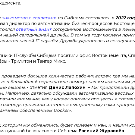
кцемента.
е
знакомство с коллегами
из Сибцема состоялось в
2022 год
азал директор по автоматизации бизнес-процессов Востокц
стоялся
ответный визит
сотрудников Востокцемента в Кеме
и нашей сегодняшней дружбы. В том же году коллеги пригл
алистов нашей IT-службы. Дружба укрепилась и сегодня мы 
дники IT-службы Сибцема посетили офис Востокцемента, Спа
ёры - Трилитон и Тайгер Микс.
 проведено большое количество рабочих встреч, где мы н
ые в ближайшей перспективе помогут нашим компаниям ув
ие вызовы,
- отметил
Денис Лапохин
.
–
Мы представили др
м. Например, детально обсуждали автоматизацию весовых и
ратили внимание, как у коллег описаны процессы и состав
ю очередь проявили интерес к выстроенному нами процессу
аммным обеспечением Docker».
, которым мы обменялись, будет полезен и нам, и нашим ко
мационной безопасности Сибцема
Евгений Журавлёв
.