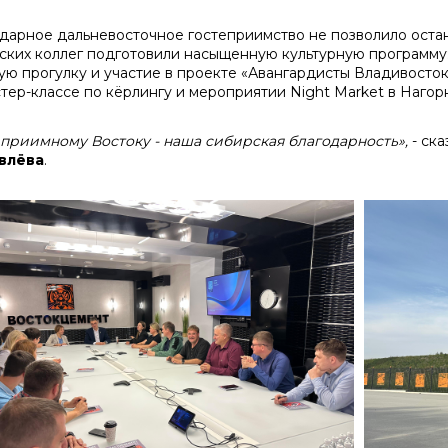
дарное дальневосточное гостеприимство не позволило остано
ских коллег подготовили насыщенную культурную программу:
ую прогулку и участие в проекте «Авангардисты Владивостока
стер-классе по кёрлингу и мероприятии Night Market в Нагор
еприимному Востоку - наша сибирская благодарность»,
- ск
влёва
.