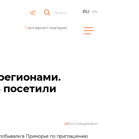
RU
EN
Поиск
интернет-магазин
регионами.
 посетили
Востокцемент
 побывали в Приморье по приглашению