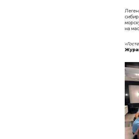
Леген
сибир
морск
на ма
«Гост
Жура