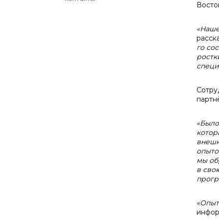
Восто
«Наш
расск
го со
ростк
специ
Сотру
партн
«
Было
котор
внешн
опыто
мы об
в сво
прогр
«
Опыт
инфор