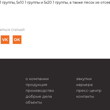
1 группы, 5х10 1 группы и 5х20 1 группы, а также песок из о
иться статьей
о компании
закупки
продукция
карьера
производство
пресс-центр
добрые дела
контакты
объекты