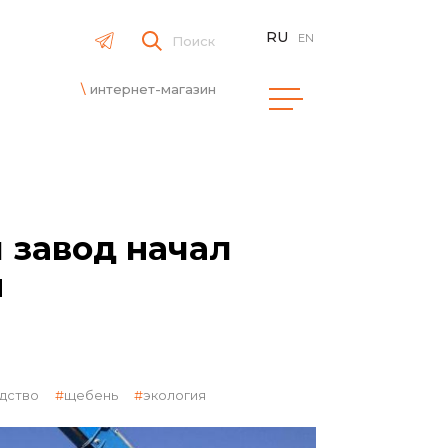
RU
EN
Поиск
интернет-магазин
 завод начал
я
дство
щебень
экология