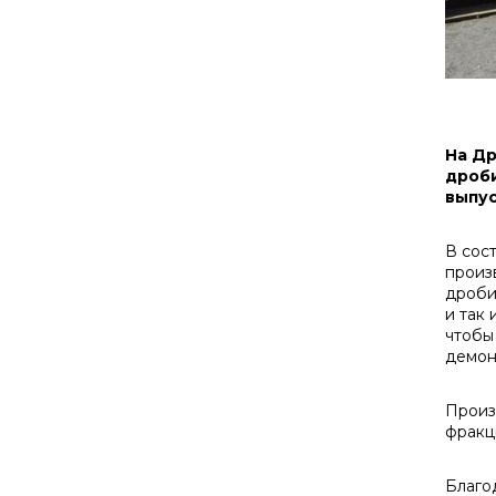
На Др
дроби
выпус
В сос
произ
дроби
и так
чтобы
демон
Произ
фракц
Благо