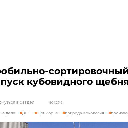
обильно-сортировочный
пуск кубовидного щебн
рнуться в раздел
11.04.2019
ые дела
ДСЗ
Приморье
природа и экология
произво