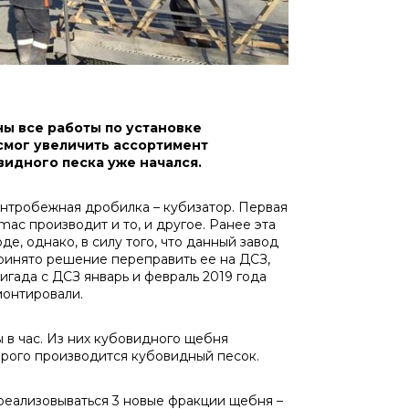
ы все работы по установке
смог увеличить ассортимент
видного песка уже начался.
ентробежная дробилка – кубизатор. Первая
ac производит и то, и другое. Ранее эта
, однако, в силу того, что данный завод
ринято решение переправить ее на ДСЗ,
гада с ДСЗ январь и февраль 2019 года
монтировали.
 в час. Из них кубовидного щебня
торого производится кубовидный песок.
 реализовываться 3 новые фракции щебня –