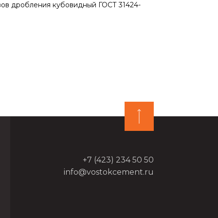
тсевов дробления кубовидный ГОСТ 31424-
+7 (423) 234 50 50
info@vostokcement.ru