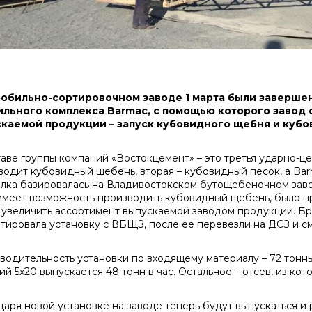
обильно-сортировочном заводе 1 марта были завершен
льного комплекса Barmac, с помощью которого завод 
каемой продукции – запуск кубовидного щебня и кубо
таве группы компаний «Востокцемент» – это третья ударно-ц
водит кубовидный щебень, вторая – кубовидный песок, а Barm
лка базировалась на Владивостокском бутощебеночном заводе
 имеет возможность производить кубовидный щебень, было п
 увеличить ассортимент выпускаемой заводом продукции. Бри
тировала установку с ВБЩЗ, после ее перевезли на ДСЗ и с
водительность установки по входящему материалу – 72 тонны
ий 5х20 выпускается 48 тонн в час. Остальное – отсев, из ко
даря новой установке на заводе теперь будут выпускаться и