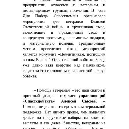
предприятии относятся к ветеранам и
незащищенным группам населения. В честь
Дня Победы Спасскцемент организовал
мероприятия для ветеранов Великой
Отечественной войны и тружеников тыла,
включающие и праздничный стол, и
концертную программу, и памятные подарки,
и материальную помощь. Традиционным
местом проведения таких мероприятий
является монумент «Цементникам, погибшим
в годы Великой Отечественной войны». Завод
уже давно взял шефство над памятником,
следит за его состоянием и за чистотой вокруг
объекта.
– Помощь ветеранам – это наш святой и
приятный долг, – отмечает
управляющий
«Спасскцемента» Алексей Сысоев
. –
Помощь не должна сводиться к материальной
поддержке. Нет ничего проще, чем выделить
деньги на продуктовые наборы, на какие-то
выплаты и так далее. Зачастую, ветеранам не
хватает простого общения. Поэтому