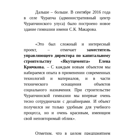
Дальше – больше. В сентябре 2016 года
+7 (423) 234 50 50
в селе Чурапча (административный центр
Чурапчинского улуса) было построено новое
здание гимназии имени С.К. Макарова.
«Это был сложный и интересный
проект, – отмечает
заместитель
управляющего директора по капитальному
строительству «Якутцемента» Елена
Крючкова.
– С каждым новым объектом мы
набираемся опыта в применении современных
технологий и материалов, и в части
технического оснащения объектов
социального назначения. При строительстве
Чурапчинской гимназии мы впервые очень
тесно сотрудничали с дизайнерами. И объект
получился не только удобным для учебного
процесса, но и очень красивым, имеющим
info@vostokcement.ru
свой неповторимый облик».
Отметим, что в целом предприятием