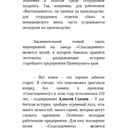
знаниями и опытом среди сотрудников
холдинга. Так, например, для работников
«Востокцемента», не занятых на производстве,
для сотрудников отделов сбыта и
менеджерского звена, часто устраиваются
экскурсии на производство.
Заключительной точкой таких
мероприятий на заводе «Спасскцемент»
является музей, в котором бережно хранятся
экспонаты, раскрывающие историю
старейшего предприятия Приморского края.
– Все новое – это хорошо забытое
старое. Я считаю, что невозможно двигаться
вперед без памяти о прошлом.
«Спасскцементу» в этом году исполнилось 110
лет, – подчеркивает
Алексей Сысоев
. – У нас
богатая история, пройден огромный путь, есть
много личностей, много героев, которые могут
служить примером. Особенно молодым
работникам предприятия. Для них посещение
музея «Спасскцемента» является