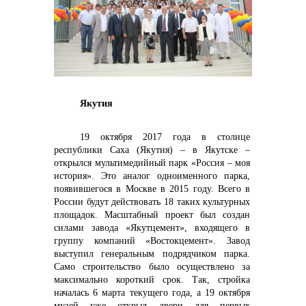
реализация неликвидов
Якутия
19 октября 2017 года в столице
республики Саха (Якутия) – в Якутске –
открылся мультимедийный парк «Россия – моя
история». Это аналог одноименного парка,
появившегося в Москве в 2015 году. Всего в
России будут действовать 18 таких культурных
площадок. Масштабный проект был создан
силами завода «Якутцемент», входящего в
группу компаний «Востокцемент». Завод
выступил генеральным подрядчиком парка.
Само строительство было осуществлено за
максимально короткий срок. Так, стройка
контакты отдела закупок
началась 6 марта текущего года, а 19 октября
музей уже открыл двери для первых