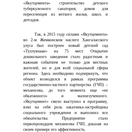
«Якутцемента» строительство детского
туберкулезного санатория, домов для
переселенцев из ветхого жилья, школ, и
детсадов.
Контакты
Так, в 2015 году силами «Якутцемента»
во 2-м Жемконском наслеге Хангаласского
улуса был построен новый детский сад
«Туллукчаан» на 75 мест. Открытие
дошкольного заведения стало радостным и
важным событием не только для местных
жителей, но и для всей социальной сферы
региона. Здесь необходимо подчеркнуть, что
объект возводился в рамках программы
государственно-частного партнерства (ГЧП) –
механизма, до того момента еще «не
обкатанного» и малоизученного.
«Якутцемент» смело выступил в программу,
взял на себя роль заказчика-застройщика
социального учреждения и выполнил все
обязательства. Предприятие стало
первопроходцем механизма ГЧП, доказав на
своем примере его эффективность.