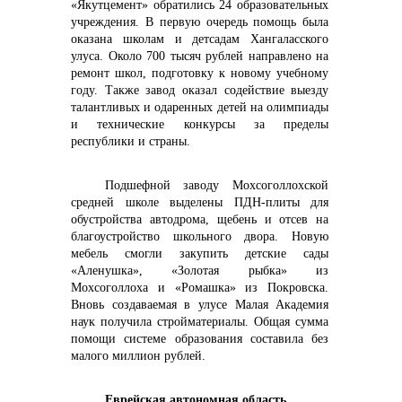
«Якутцемент» обратились 24 образовательных
учреждения. В первую очередь помощь была
оказана школам и детсадам Хангаласского
улуса. Около 700 тысяч рублей направлено на
ремонт школ, подготовку к новому учебному
году. Также завод оказал содействие выезду
талантливых и одаренных детей на олимпиады
и технические конкурсы за пределы
республики и страны.
Подшефной заводу Мохсоголлохской
средней школе выделены ПДН-плиты для
обустройства автодрома, щебень и отсев на
благоустройство школьного двора. Новую
мебель смогли закупить детские сады
«Аленушка», «Золотая рыбка» из
Мохсоголлоха и «Ромашка» из Покровска.
Вновь создаваемая в улусе Малая Академия
наук получила стройматериалы. Общая сумма
помощи системе образования составила без
малого миллион рублей.
Еврейская автономная область