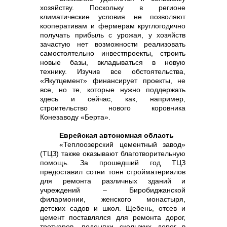
хозяйству. Поскольку в регионе
климатические условия не позволяют
кооперативам и фермерам круглогодично
получать прибыль с урожая, у хозяйств
зачастую нет возможности реализовать
самостоятельно инвестпроекты, строить
новые базы, вкладываться в новую
технику. Изучив все обстоятельства,
«Якутцемент» финансирует проекты, не
все, но те, которые нужно поддержать
здесь и сейчас, как, например,
строительство нового коровника
Конезаводу «Берта».
Еврейская автономная область
«Теплоозерский цементный завод»
(ТЦЗ) также оказывают благотворительную
помощь. За прошедший год ТЦЗ
предоставил сотни тонн стройматериалов
для ремонта различных зданий и
учреждений – Биробиджанской
филармонии, женского монастыря,
детских садов и школ. Щебень, отсев и
цемент поставлялся для ремонта дорог,
тротуаров, подсыпки скользких дорог в