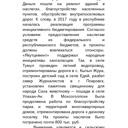
Деньги пошли на ремонт зданий в
наслегах, благоустройство населенных
пунктов, обустройство внутрипоселковых
дорог. К слову, в 2017 году в республике
началась реализация программы
инициативного бюджетирования. Согласно
условиям предоставления наслегам
средств из федерального и
республиканского бюджетов, в проекты
должны вовлекаться спонсоры.
«Якутцемент» поддержал народные
инициативы хангаласцев. Так, в селе
Тумул проведен летний водопровод,
отремонтированы дороги в с. Кытыл Жура,
построен детский сад в селе Едяй, разбит
сквер Журналистов в г. Покровск,
установлен памятник священному для
народа Саха животному – лошади в селе
Улахан-Ан. В Мохсоголлохе была
продолжена работа по благоустройству
парка и территорий многоквартирных
домов, отремонтирована дорога к дачному
поселку. На проекты наслегов было
потрачено почти 800 тыс. руб.
Внимание уделяется и сельскому