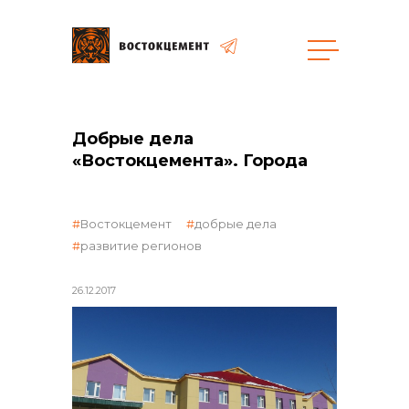
общая информация
Добрые дела
«Востокцемента». Города
Востокцемент
добрые дела
объявленные закупки
развитие регионов
26.12.2017