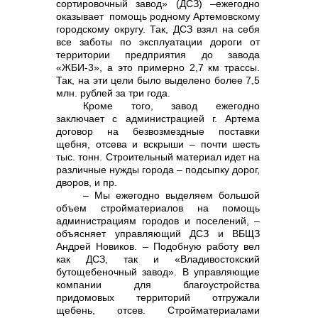
сортировочный завод» (ДСЗ) –ежегодно
оказывает помощь родному Артемовскому
городскому округу. Так, ДСЗ взял на себя
все заботы по эксплуатации дороги от
территории предприятия до завода
«ЖБИ-3», а это примерно 2,7 км трассы.
Так, на эти цели было выделено более 7,5
млн. рублей за три года.
+7 (423) 234 50 50
Кроме того, завод ежегодно
заключает с администрацией г. Артема
договор на безвозмездные поставки
щебня, отсева и вскрыши – почти шесть
тыс. тонн. Строительный материал идет на
различные нужды города – подсыпку дорог,
дворов, и пр.
– Мы ежегодно выделяем большой
объем стройматериалов на помощь
администрациям городов и поселений, –
объясняет управляющий ДСЗ и ВБЩЗ
Андрей Новиков. – Подобную работу вел
как ДСЗ, так и «Владивостокский
бутощебеночный завод». В управляющие
info@vostokcement.ru
компании для благоустройства
придомовых территорий отгружали
щебень, отсев. Стройматериалами