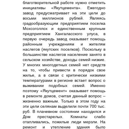
благотворительной работе нужно отметить
инициативы «Якутцемента». Ежегодно
завод предусматривает на эти цели до
восьми миллионов рублей. Являясь
градообразующим предприятием поселка
Мохсоголлох и единственным крупным
предприятием Хангаласского улуса, в
первую очередь завод оказывает помощь
районным учреждениям и жителям
наслегов (якутских поселков). Поскольку в
большинстве наслегов население занято в
сельском хозяйстве, доходы семей низкие.
У многих многодетных семей нет средств
на то, чтобы привести в порядок свое
жилье, а в связи с критически низкими
температурами в регионе встает вопрос о
выживании подобных семей. Именно
поэтому «Якутцемент» оказывает помощь
в ремонте домов, считая данный вопрос –
жизненно важным. Только в этом году на
эти цели селянам выделили почти 700 тыс.
руб. В плачевном состоянии находился и
Дом престарелых. Комнаты слабо
отапливались, пожилые люди мерзли. На
ремонт и утепление здания было