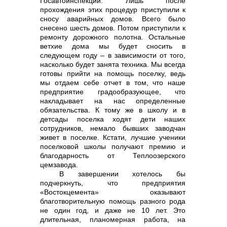
Госавтоинспекции. Лишь после
прохождения этих процедур приступили к
сносу аварийных домов. Всего было
снесено шесть домов. Потом приступили к
ремонту дорожного полотна. Остальные
ветхие дома мы будет сносить в
следующем году – в зависимости от того,
насколько будет занята техника. Мы всегда
готовы прийти на помощь поселку, ведь
мы отдаем себе отчет в том, что наше
предприятие градообразующее, что
накладывает на нас определенные
обязательства. К тому же в школу и в
детсады поселка ходят дети наших
сотрудников, немало бывших заводчан
живет в поселке. Кстати, лучшие ученики
поселковой школы получают премию и
благодарность от Теплоозерского
цемзавода.
В завершении хотелось бы
подчеркнуть, что предприятия
«Востокцемента» оказывают
благотворительную помощь разного рода
не один год, и даже не 10 лет. Это
длительная, планомерная работа, на