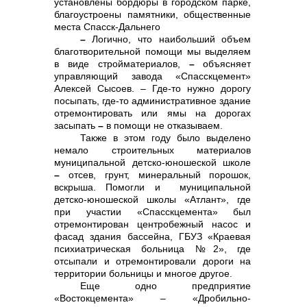
установлены бордюры в городском парке,
благоустроены памятники, общественные
места Спасск-Дальнего
–
Логично, что наибольший объем
благотворительной помощи мы выделяем
в виде стройматериалов,
–
объясняет
управляющий завода «Спасскцемент»
Алексей Сысоев. – Где-то нужно дорогу
посыпать, где-то административное здание
отремонтировать или ямы на дорогах
засыпать
–
в помощи не отказываем.
Также в этом году было выделено
немало строительных материалов
муниципальной детско-юношеской школе
–
отсев, грунт, минеральный порошок,
вскрыша. Помогли и муниципальной
Контакты
детско-юношеской школы «Атлант», где
при участии «Спасскцемента» был
отремонтирован центробежный насос и
фасад здания бассейна, ГБУЗ «Краевая
психиатрическая больница №2», где
отсыпали и отремонтировали дороги на
территории больницы и многое другое.
Еще одно предприятие
«Востокцемента» – «Дробильно-