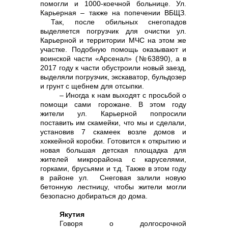
помогли и 1000-коечной больнице. Ул.
Карьерная – также на попечении ВБЩЗ.
Так, после обильных снегопадов
выделяется погрузчик для очистки ул.
Карьерной и территории МЧС на этом же
участке. Подобную помощь оказывают и
воинской части «Арсенал» (№63890), а в
2017 году к части обустроили новый заезд,
выделяли погрузчик, экскаватор, бульдозер
и грунт с щебнем для отсыпки.
– Иногда к нам выходят с просьбой о
помощи сами горожане. В этом году
жители ул. Карьерной попросили
поставить им скамейки, что мы и сделали,
установив 7 скамеек возле домов и
хоккейной коробки. Готовится к открытию и
новая большая детская площадка для
жителей микрорайона с каруселями,
горками, брусьями и т.д. Также в этом году
в районе ул. Снеговая залили новую
бетонную лестницу, чтобы жители могли
безопасно добираться до дома.
Якутия
Говоря о долгосрочной