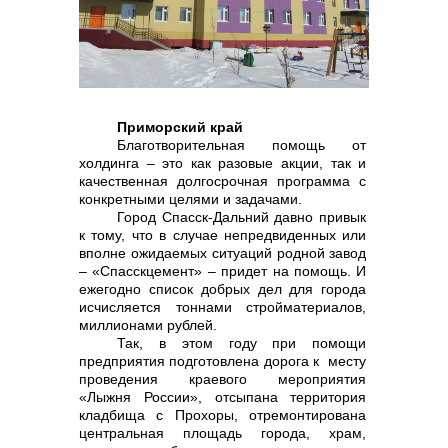
реализация неликвидов
Приморский край
Благотворительная помощь от
холдинга – это как разовые акции, так и
качественная долгосрочная программа с
конкретными целями и задачами.
Город Спасск-Дальний давно привык
к тому, что в случае непредвиденных или
вполне ожидаемых ситуаций родной завод
– «Спасскцемент» – придет на помощь. И
контакты отдела закупок
ежегодно список добрых дел для города
исчисляется тоннами стройматериалов,
миллионами рублей.
Так, в этом году при помощи
предприятия подготовлена дорога к месту
проведения краевого мероприятия
«Лыжня России», отсыпана территория
кладбища с Прохоры, отремонтирована
центральная площадь города, храм,