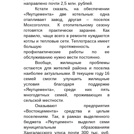
направлено почти 2,5 млн. рублей.
Кстати сказать, на обеспечении
«Якутцемента» две котельные: одна
отапливает завод, другая – поселок
Мохсоголлох. К отопительному сезону
готовятся практически заранее. Как
правило, чаще всего в ремонте нуждаются
котлы и тепловые сети. Теплотрасса имеет
большую протяженность и
профилактические работы по ее
обслуживанию нужно вести постоянно.
Вообще, жилищные проблемы
остаются для жителей района и поселка
наиболее актуальными. В текущем году 16
семей смогли улучшить жилищные
условия благодаря поддержке
«Якутцемента», среди них пять
многодетных семей, проживающих в
сельской местности.
Оказывают предприятия
«Востокцемента» средства и целым
поселениям. Так, в рамках выделенного
бюджета «Якутцемент» выделил семи
муниципальным образованиям
Хангаласского улуса почти 300 тыс. руб.